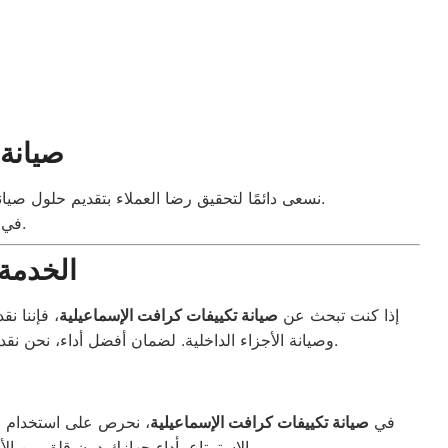
صيانة 
نسعى دائمًا لتحقيق رضا العملاء بتقديم حلول صيانة مريحة وسريعة، مع التزامنا بمواعيد الخدمة. نحن هنا لدعمك بعد فترة الضمان لضمان أداء تكييف كرافت على أكمل وجه.
.
في 
الخدمة 
إذا كنت تبحث عن
صيانة تكييفات كرافت الإسماعيلية
، فإننا ن
للحصول على استشارة أو حجز موعد للصيانة.
وصيانة الأجزاء الداخلية. لضمان أفضل أداء، نحن نق
في
صيانة تكييفات كرافت الإسماعيلية
، نحرص على استخدام قط
، ونسعى دائمًا لضمان تقديم خدمة احترافية تتسم بالجودة والسرعة.
الاستمتاع بأداء جهازك دون قلق من ال