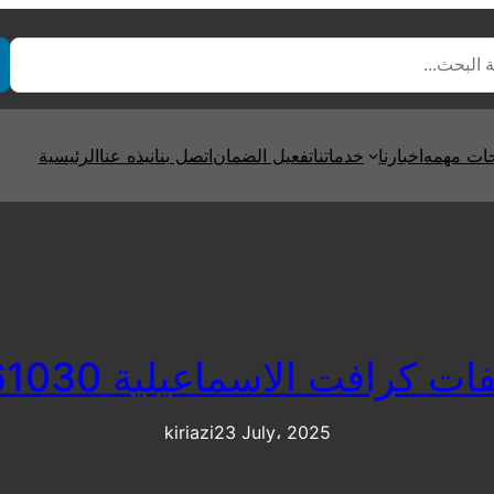
ت مهمه
اخبارنا
خدماتنا
تفعيل الضمان
اتصل بنا
نبذه عنا
الرئيسية
 كرافت الاسماعيلية 01220261030
kiriazi
23 July، 2025