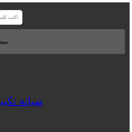
صفحا
صيانة تكييفات