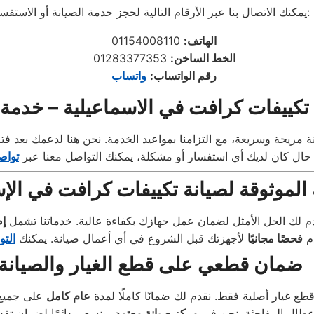
يمكنك الاتصال بنا عبر الأرقام التالية لحجز خدمة الصيانة أو الاستفسار:
الهاتف:
01154008110
الخط الساخن:
01283377353
رقم الواتساب:
واتساب
تكييفات كرافت في الاسماعيلية – خدمة ا
حال كان لديك أي استفسار أو مشكلة، يمكنك التواصل معنا عبر
تواص
الموثوقة لصيانة تكييفات كرافت في الإس
قدم لك الحل الأمثل لضمان عمل جهازك بكفاءة عالية. خدماتنا تشمل
إص
دم
فحصًا مجانيًا
لأجهزتك قبل الشروع في أي أعمال صيانة. يمكنك
التو
ضمان قطعي على قطع الغيار والصيانة
ع غيار أصلية فقط. نقدم لك ضمانًا كاملًا لمدة
عام كامل
على جميع 
أعطال المفاجئة. نحن في
مركز صيانة معتمد