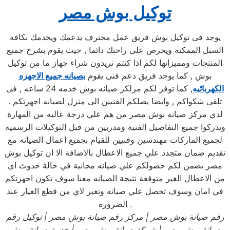
توكيل بوش مصر
يوجد فى توكيل بوش فريق عمل محترف يدعمك ويخدمك بكافه
السبل الممكنه ويحرص على راحتك دائما , حيث يقوم بشرح جميع
المنتجات ومميزاتها لكم اذا كنتم تريدون شراء جهاز ما من توكيل
بوش , كما يوجد فريق دعم فنى يقوم
بصيانه جميع الاجهزه
الكهربائيه
, كما توفر لكم مرلكز صيانه بوش خدمه 24 ساعه , فى
تلقى شكواكم , وايضا يصلكم الفنيين الى منزل لصيانه اجهزتكم .
لدي مركز صيانه بوش مصر من هم علي درجة عاليه من المهارة
ويدركوا جميع التفاصيل الفنية ومدربين من قبل التوكيلات الرسمية
لجميع الماركات مهندسين وفنيين للقيام بجميع اعمال الصيانه مع
تقديم ضمان متجدد علي جميع الاعطال بالاضافة الا ان توكيل بوش
مصر يضمن لكم حصولكم علي صيانه مجانية في حالة حدوث اي
من الاعطال الغير متوقعة نتيجة الصيانه معنا سوف تكون اجهزتكم
في امان وسوف تحصل علي صيانه وتغير لاي من قطع الغيار عند
الضرورة .
رقم صيانة بوش
مصر
| مركز رقم صيانة بوش مصر
| توكيل رقم
صيانة بوش
مصر
| شركة صيانة بوش
مصر
| خدمة صيانة بوش