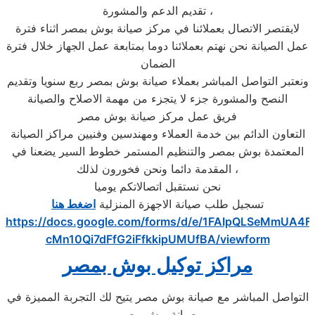
تقديم الدعم والمشورة ،
لايقتصر الاتصال بعملائنا في مركز صيانة بوش بمصر اثناء فترة
عمل الصيانة نحن نهتم بعملائنا دوما بمتابعة عمل الجهاز خلال فترة
الضمان
ونعتبر التواصل المباشر بعملاء صيانة بوش بمصر ربع سنويا وتقديم
النصح والمشورة جزء لا يتجزء من مهمة الاصلاح والصيانة
فريق عمل مركز صيانة بوش مصر
التعاون الدائم بين خدمة العملاء ومهندسين وفنيين مراكز الصيانة
المعتمدة بوش بمصر والتنظيم المستمر خطوط السير يضعنا في
المقدمة دائما ونحن فخورون لذلك ،
نحن نستقبل اتصالاتكم يوميا
تسجيل طلب صيانة الاجهزة المنزلية
اضغط هنا
https://docs.google.com/forms/d/e/1FAIpQLSeMmUA4F
cMn10Qi7dFfG2iFfkkipUMUfBA/viewform
مراكز توكيل بوش بمصر
التواصل المباشر مع صيانة بوش مصر يتيح لك التجربة المميزة في
صيانة بوش مصر