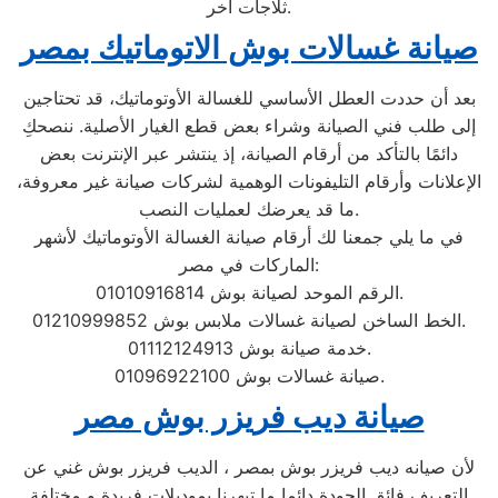
ثلاجات اخر.
صيانة غسالات بوش الاتوماتيك بمصر
بعد أن حددت العطل الأساسي للغسالة الأوتوماتيك، قد تحتاجين
إلى طلب فني الصيانة وشراء بعض قطع الغيار الأصلية. ننصحكِ
دائمًا بالتأكد من أرقام الصيانة، إذ ينتشر عبر الإنترنت بعض
الإعلانات وأرقام التليفونات الوهمية لشركات صيانة غير معروفة،
ما قد يعرضك لعمليات النصب.
في ما يلي جمعنا لك أرقام صيانة الغسالة الأوتوماتيك لأشهر
الماركات في مصر:
الرقم الموحد لصيانة بوش 01010916814.
الخط الساخن لصيانة غسالات ملابس بوش 01210999852.
خدمة صيانة بوش 01112124913.
صيانة غسالات بوش 01096922100.
صيانة ديب فريزر بوش مصر
لأن صيانه ديب فريزر بوش بمصر ، الديب فريزر بوش غني عن
التعريف فائق الجودة دائما ما تبهرنا بموديلات فريدة و مختلفة