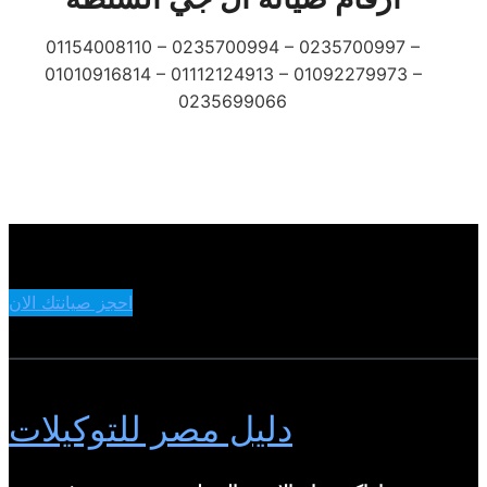
01154008110 – 0235700994 – 0235700997 –
01010916814 – 01112124913 – 01092279973 –
0235699066
احجز صيانتك الان
دليل مصر للتوكيلات