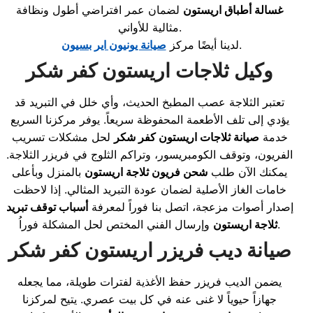
غسالة أطباق اريستون
لضمان عمر افتراضي أطول ونظافة
مثالية للأواني.
.
لدينا أيضًا مركز
صيانة يونيون اير بسيون
وكيل ثلاجات اريستون كفر شكر
تعتبر الثلاجة عصب المطبخ الحديث، وأي خلل في التبريد قد
يؤدي إلى تلف الأطعمة المحفوظة سريعاً. يوفر مركزنا السريع
خدمة
صيانة ثلاجات اريستون كفر شكر
لحل مشكلات تسريب
الفريون، وتوقف الكومبريسور، وتراكم الثلوج في فريزر الثلاجة.
يمكنك الآن طلب
شحن فريون ثلاجة اريستون
بالمنزل وبأعلى
خامات الغاز الأصلية لضمان عودة التبريد المثالي. إذا لاحظت
إصدار أصوات مزعجة، اتصل بنا فوراً لمعرفة
أسباب توقف تبريد
وإرسال الفني المختص لحل المشكلة فوراُ.
ثلاجة اريستون
صيانة ديب فريزر اريستون كفر شكر
يضمن الديب فريزر حفظ الأغذية لفترات طويلة، مما يجعله
جهازاً حيوياً لا غنى عنه في كل بيت عصري. يتيح لمركزنا