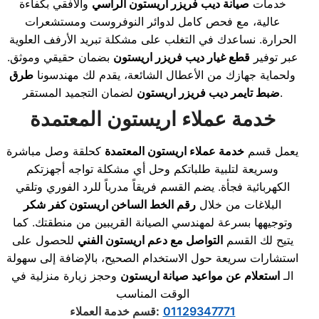
خدمات
صيانة ديب فريزر اريستون الرأسي
والأفقي بكفاءة
عالية، مع فحص كامل لدوائر النوفروست ومستشعرات
الحرارة. نساعدك في التغلب على مشكلة تبريد الأرفف العلوية
عبر توفير
قطع غيار ديب فريزر اريستون
بضمان حقيقي وموثق.
ولحماية جهازك من الأعطال الشائعة، يقدم لك مهندسونا
طرق
لضمان التجميد المستقر.
ضبط تايمر ديب فريزر اريستون
خدمة عملاء اريستون المعتمدة
يعمل قسم
خدمة عملاء اريستون المعتمدة
كحلقة وصل مباشرة
وسريعة لتلبية طلباتكم وحل أي مشكلة تواجه أجهزتكم
الكهربائية فجأة. يضم القسم فريقاً مدرباً للرد الفوري وتلقي
البلاغات من خلال
رقم الخط الساخن اريستون كفر شكر
وتوجيهها بسرعة لمهندسي الصيانة القريبين من منطقتك. كما
يتيح لك القسم
التواصل مع دعم اريستون الفني
للحصول على
استشارات سريعة حول الاستخدام الصحيح، بالإضافة إلى سهولة
الـ
استعلام عن مواعيد صيانة اريستون
وحجز زيارة منزلية في
الوقت المناسب
01129347771
:
قسم خدمة العملاء