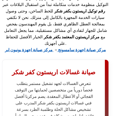
التوكيل منظومة خدمات متكاملة تبدأ من استقبال البلاغات عبر
رقم توكيل اريستون بكفر شكر
للخط الساخن، وحتى وصول
سيارات الخدمة المجهزة بالكامل إلى منزلك. نحن لا نكتفي
بمعالجة العطل الظاهري فقط، بل يقوم المهندسون بفحص
شامل للجهاز لتفادي أي مشاكل مستقبلية، مما يجعل التعامل
مع
مركز اريستون المعتمد بكفر شكر
الخيار الأفضل للحفاظ
على أجهزتك.
مركز صيانة اجهزة سامسونج
–
مركز صيانة اجهزة يونيون اير
صيانة غسالات اريستون كفر شكر
تتعرض الغسالات لجهد تشغيل مستمر يتطلب
فحصاً دورياً من متخصصين لحمايتها من التوقف
الفجائي أو الأعطال المعقدة. يضم مركزنا أفضل
فني غسالات اريستون بكفر شكر المدرب على
تشخيص مشاكل الحلة وطلمبة الطرد بسرعة
فائقة. إذا واجهت مشكلة في عدم سحب المياه أو