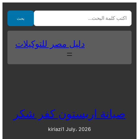
Skip
to
بحث
content
دليل مصر للتوكيلات
صيانة اريستون كفر شكر
kiriazi
1 July، 2026