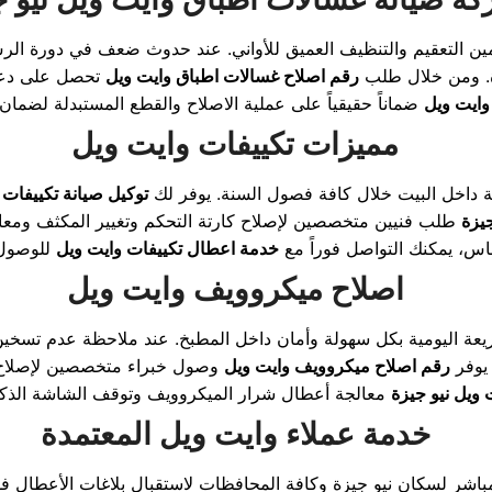
تأمين التعقيم والتنظيف العميق للأواني. عند حدوث ضعف في دورة الر
اءة. ومن خلال طلب
رقم اصلاح غسالات اطباق وايت ويل
تحصل على دعم 
وايت ويل
مميزات تكييفات وايت ويل
حة داخل البيت خلال كافة فصول السنة. يوفر لك
توكيل صيانة تكييفات 
جيزة
طلب فنيين متخصصين لإصلاح كارتة التحكم وتغيير المكثف ومعال
اس، يمكنك التواصل فوراً مع
خدمة اعطال تكييفات وايت ويل
اصلاح ميكروويف وايت ويل
 اليومية بكل سهولة وأمان داخل المطبخ. عند ملاحظة عدم تسخين ال
 يوفر
رقم اصلاح ميكروويف وايت ويل
وصول خبراء متخصصين لإصلاح ال
ويل نيو جيزة
خدمة عملاء وايت ويل المعتمدة
اشر لسكان نيو جيزة وكافة المحافظات لاستقبال بلاغات الأعطال فو