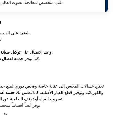
فني متخصص لمعالجة الصوت العالي أو توقف مروحة التوزيع، تتيح خدمة اعطال ثلاجات وايت ويل نيو جيزة أسرع استجابة لتلبية طلبات التصلح المنزلي.
ش
يُعتمد على الديب فريزر بشكل أساسي في تخزين كميات كبيرة من الأطعمة لمدد طويلة بشكل آمن وصحي.
ت
يتم إرسال سيارة مجهزة بأجهزة الكشف الحديثة لمعالجة الأعطال فوراً في الموقع.
وعند الاتصال على
توكيل صيانة 
حلولاً جذرية لحماية الكباس والماتور من الضغط الزائد وضمان توفير الطاقة.
كما توفر
خدمة اعطال د
تحتاج غسالات الملابس إلى عناية خاصة وفحص دوري لمنع حدوث أ
والكهربائية وتوفير قطع الغيار الأصلية. كما تضمن لك
خدمة عمل
لإرسال مهندس الصيانة حتى باب منزلك.
تسريب للمياه أو توقف الطلمبة عن ال
نوفر أيضاً أقساماً مت
شرك