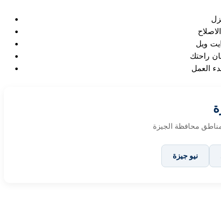
ة
نيو جيزة