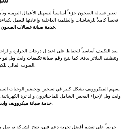
تعتبر غسالة الصحون جزءاً أساسياً لتسهيل الأعمال اليومية و
فحصاً كاملاً للرشاشات والطلمبة الداخلية وإعادتها للعمل بكف
ضماناً حقيقياً على عملية الاصلاح والقطع المستبدلة لضمان استمرار عمل الجهاز بأفضل أداء.
خدمة صيانة غسالات الصحون 
يعد التكييف أساسياً للحفاظ على اعتدال درجات الحرارة والرا
وتنظيف الفلاتر بدقة. كما يتيح
رقم صيانة تكييفات وايت ويل نيو 
للوصول إليك في أسرع وقت.
الصوت العالي للكب
يسهم الميكروويف بشكل كبير في تسخين وتحضير الوجبات السريعة
وايت ويل
لإجراء الفحص الشامل للماجناترون والدائرة الكهربائية.
معالجة أعطال شرار الميكروويف وتوقف الشاشة الذكية لضمان أعلى معايير السلامة.
خدمة صيانة ميكروويف وايت 
حرصاً على تقديم أفضل تجربة دعم فني، تتيح الشركة تواصل مب