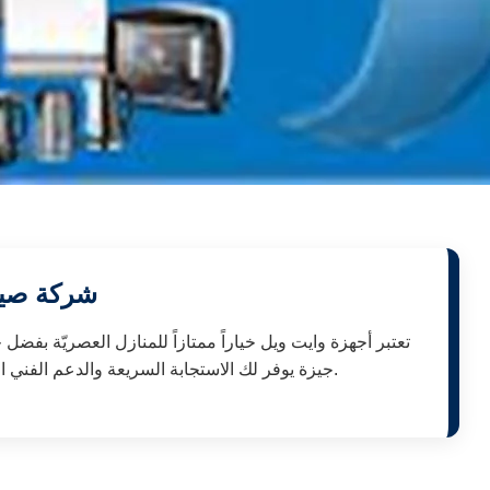
شركة صيان
تعتبر أجهزة وايت ويل خياراً ممتازاً للمنازل العصريّة بفض
جيزة يوفر لك الاستجابة السريعة والدعم الفني المباشر من خلال سيارات صيانة متجهزة وفنيين مدربين لإصلاح كافة الأعطال بقطع غيار أصلية وضمان معتمد داخل نيو جيزة.