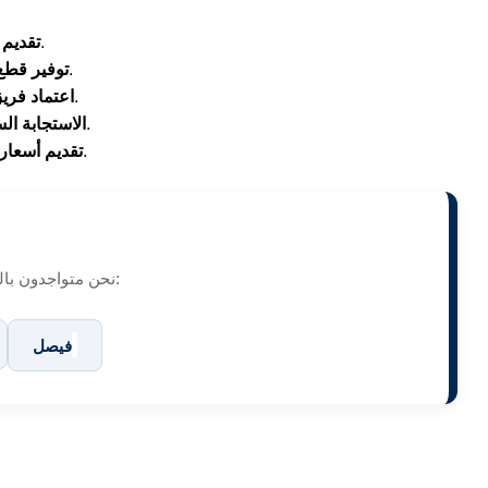
لجميع الأجهزة دون الحاجة لنقلها خارج المنزل.
تقديم 
100% مع شهادة ضمان معتمدة وموثوقة على الاصلاح.
توفير قطع
مدربين على أحدث تقنيات شركة وايت ويل.
اعتماد فري
وإرسال فريق الدعم الفني في نفس اليوم لضمان راحتك.
الاستجابة ال
مع تحديد التكلفة المتوقعة بكل شفافية قبل بدء العمل.
تقديم أسعار
نحن متواجدون بالقرب منك دائماً؛ تحرك سيارات الصيانة المجهزة يومياً لخدمة كافة أحياء ومناطق محافظة الجيزة:
فيصل