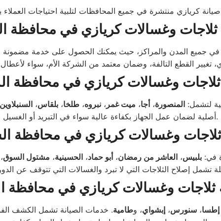
 ثلاجات وغسالات كريازي في محافظة الغ
ة في جميع المدن والمراكز، حيث يمكنك الحصول على خدمة مضمونة
ثلاجات وغسالات كريازي في محافظة الد
ية لتشمل:
المنصورة
،
أجا
،
ميت غمر
،
نبروه
،
طلخا
،
بلقاس
،
السنبلاوين
أصلية لضمان عمل الجهاز بكفاءة عالية سواء في التبريد أو الغسيل.
ثلاجات وغسالات كريازي في محافظة ال
ة في:
بلبيس
،
العاشر من رمضان
،
أبو حماد
،
الحسينية
،
مشتول السوق
،
 ثلاجات وغسالات كريازي في محافظة ال
إطسا
،
سنورس
،
إبشواي
، و
طامية
. خدمات الصيانة تشمل الكشف الفوري