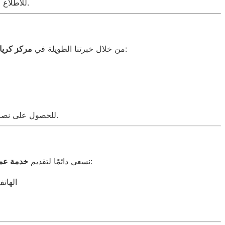
للاطلاع على المزيد عن غسالات الصحون، يمكنك زيارة الرابط التالي: غسالات الصحون.
، نعرف جيدًا أبرز الأعطال التي تواجه المستخدمين، ونوفر حلول سريعة وفعالة لكل مشكلة، مثل:
من خلال خبرتنا الطويلة في
مركز كريا
.
للحصول على نصائح
، حيث يمكنك التواصل معنا لأي استفسار أو حجز صيانة. يمكنكم استخدام الطرق التالية:
نسعى دائمًا لتقديم
خدمة عمل
الهاتف: 📞 01096922100 – 