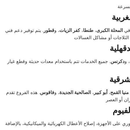
ربية
 في
المحلة الكبرى
،
طنطا
،
كفر الزيات
، و
قطور
. يتم توفير دعم فني
قهلية
، و
دكرنس
. جميع الخدمات تتم باستخدام معدات حديثة وقطع غيار
شرقية
منيا القمح
،
أبو كبير
،
الصالحية الجديدة
، و
فاقوس
. هذه الفروع تقدم
فيوم
 على الأجهزة، إصلاح الأعطال الكهربائية والميكانيكية، بالإضافة