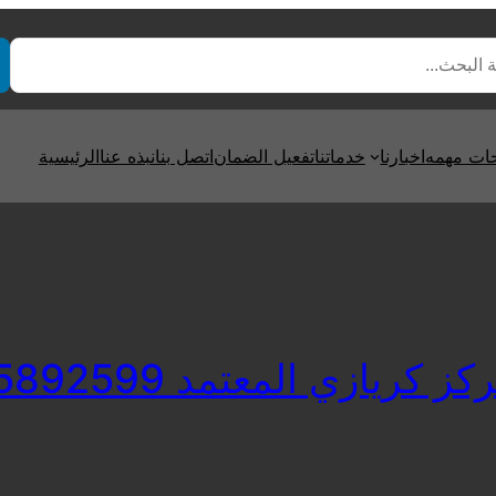
ت مهمه
اخبارنا
خدماتنا
تفعيل الضمان
اتصل بنا
نبذه عنا
الرئيسية
 كريازي المعتمد 01125892599