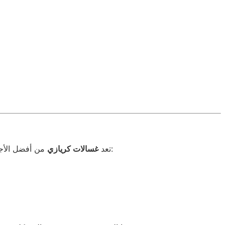
من أفضل الأجهزة المنزلية، ولكن مثل أي جهاز آخر، قد تواجه بعض الأعطال مع مرور الوقت. تشمل الأعطال الشائعة:
تعد
غسالات كريازي