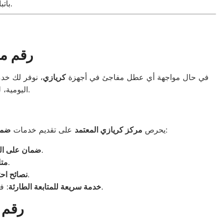
باتباع هذه النصائح، ستطيل عمر الأجهزة وتقلل من الحاجة للصيانة المستمرة.
رقم مر
في حال مواجهة أي عطل مفاجئ في أجهزة
كريازي
، نوفر لك خ
اليومية، لذلك يضمن فريقنا الوصول إليك بأسرع وقت ممكن لإصلاح الأعطال دون تأخير.
لجميع الأجهزة بعد الصيانة، لضمان راحة العميل وثقته. عند استخدام خدماتنا، ستتمكن من الحصول على:
يحرص
مركز كريازي المعتمد
على تقديم خدمات
ضما
: نضمن لك جودة قطع الغيار الأصلية المستخدمة أثناء الإصلاح.
ضمان على ال
: فريقنا يتواصل معك للتأكد من عمل الجهاز بكفاءة.
متا
: نقدم لك إرشادات لتجنب الأعطال المستقبلية.
نصائح اح
: في حالة ظهور أي مشكلة جديدة بعد الصيانة، يمكننا الوصول إليك بسرعة لإصلاحها دون أي تأخير.
خدمة سريعة للمتابعة الطارئة
رقم 