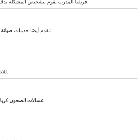
فريقنا المدرب يقوم بتشخيص المشكلة بدقة ويقدم لك الحل الأمثل. يمكنك الاطلاع على المزيد من التفاصيل حول الغسالات عبر هذا الرابط: غسالات كريازي.
لضمان حفظ الطعام بشكل آمن وطبيعي. الأعطال الشائعة تشمل:
نقدم أيضًا خدمات
صيانة 
للاطلاع على المزيد عن خدماتنا للثلاجات والمجمدات، يمكن زيارة: المجمدات.
تحتاج إلى صيانة دورية للحفاظ على نظافة أطباقك وكفاءة الجهاز. من الأعطال الشائعة:
غسالات الصحون كريا