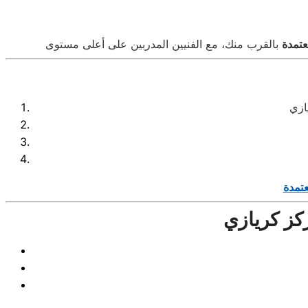
عتمدة
عتمدة
كز كريازي