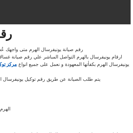
رقم
رقم صيانة يونيفرسال الهرم متى واجهك عُطل
ارقام يونيفرسال بالهرم التواصل المباشر علي رقم صيانة غسالا
يونيفرسال الهرم بكفأتها المعهودة و نعمل على جميع انواع
مركز توكي
يتم طلب الصيانة عن طريق رقم توكيل يونيفرسال الموحد 0235699066 أو الموقع الالكترونى او الارقام المبينة بالموقع . يتم خلال دقائق تسجيل الطلب
الهرم