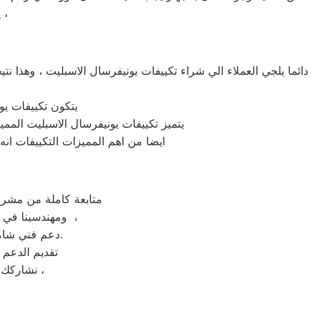
يونيفرسال الهرم في مصر حتي نضمن خدمة موثوقة وبالضمان المعتمد ،
دائما يلجي العملاء الي شراء تكييفات يونيفرسال الاسبليت ، وهذا ن
يتكون تكييفات يو
يتميز تكييفات يونيفرسال الاسبليت الممي
ايضا من اهم المميزات التكييفات ان
متابعة كاملة من مشرف
ومهندسينا في جميع محافظات جمهورية مصر العربية للحفاظ علي اولويات والتزامات ومواعيد عملاء ،
دعم فني شامل علي مدار اليوم من خدمة عملاء ثلاجات يونيفرسال الهرم بالقاهره والمحافظات.
تقديم الدعم 
، نشاركك اهتمامك ونقدر مدي الارتباك في حالة حدوث خلل او عطل في ايا من اجهزتنا ،