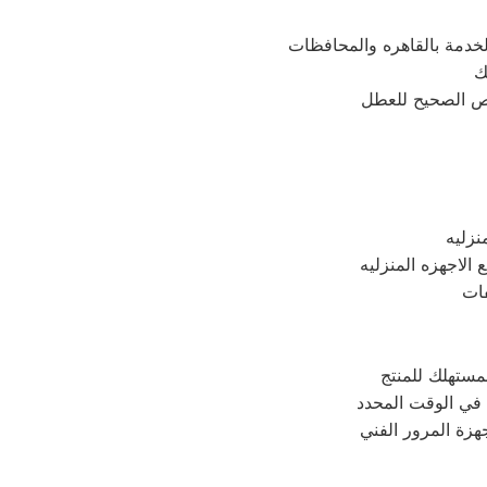
ك
نزليه
لاجهزه المنزليه
فات
مستهلك للمنتج
هزة المرور الفني