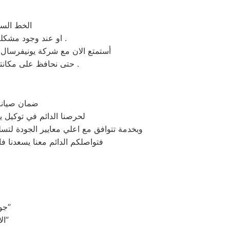
الخط السا
او عند وجود مشكلة ما يتم الاتصال والتحويل لقسم الشكاوى وسيتم حلها بشكلا سريع حتى يتم حل المشكله .
أستمتع الان مع شركة يونيفرسال ب
حتى نحافظ على مكانتنا وثقة العملاء وتبقى دائما يونيفرسال الشركة الافضل والأكثر تميز مهما توافر موديلات أخرى .
ضمان صيانة
لحرصنا الدائم في توكيل ي
وبخدمة تتوافق مع اعلي معايير الجودة لت
فتواصلكم الدائم معنا يسعدنا فال
“جودة في كل تفاصيل الصيانة: مهندسو يونيفرسال يوفرون الأمان والكفاءة”
“الاعتماد على الاحترافية: مهندسو صيانة يونيفرسال يحققون الثقة والراحة”