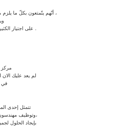
أنّهم يتّمتعون بكلّ ما يلزم من المهارات والدراية الفنية ويملكون المعدات الخاصة اللازمة لاتمام الخدمة بالقاهره والمحافظات ،
وي
على اجتياز الكثير من الوقت بالمواعيد المنضبطة وتوفير بعض المال من خلال التشخيص الصحيح للعطل .
مركز ا
لم يعد عليك الان
في م
تتمثل إحدى الم
وتوظيف مهندسون متخصصون بـ خدمة عملاء يونيفرسال للرد علي إستفسارات العملاء في الوقت المحدد،
بإيجاد الحلول لجم