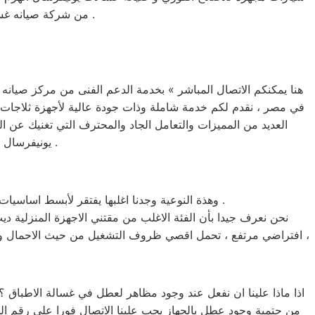
من شركة صيانه غسالات يونيفرسال الهرم في مصر مباشرة بالقاهره والجيزه والاسكندريه وباقي المحافظات .
هنا يمكنكم الاتصال المباشر » بخدمة الدعم الفنى من مركز صيانه
في مصر ، نقدم لكم خدمة شاملة وذات جودة عالية لأجهزة ثلاجات 
العديد من المميزات والتعامل الجاد والمحترف التي تغنيك عن ا
يونيفرسال الهرم المختصرة الغير معتمدة من شركة صيانه ثلاجات يونيفرسال الهرم في مصر .
وهذة النوعية وجدنا اغلبها يفتقر لأبسط اساسيات وقواعد التعامل مع اجهزة ومنتجات مركز خدمة صيانة ديب فريزر يونيفرسال الهرم وهي المهنية و قطع الغيار الاصلية .
نحن نعرف جيدا بأن الفئة الاغلب من مقتني الاجهزة المنزلية د
افتراضي مرتفع ، تحمل اقصي ظروف التشغيل من حيث الاحمال وتذبذب التيار الكهربي ارقام مركز صيانه ديب فريزر يونيفرسال الهرم للاجهزة الكهربائية في مصر امكانيات لايضاهيه فيها جهاز منزلي اخر ،
اذا ماذا علينا ان نفعل عند وجود مظاهر لعطل في غسالة الاطباق ؟
من حتمية وجود عطل بالجهاز يجب علينا الاتصال فورا علي رقم ا