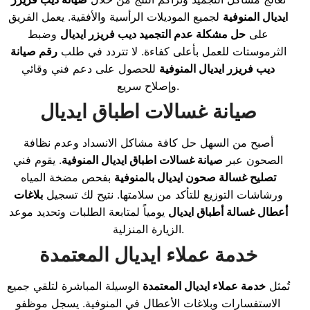
ايديال المنوفية
لجميع الموديلات الرأسية والأفقية. يعمل الفريق
على
حل مشكلة عدم التجميد ديب فريزر ايديال
وضبط
الثرموستات للعمل بأعلى كفاءة. لا تتردد في طلب
رقم صيانة
ديب فريزر ايديال المنوفية
للحصول على دعم فني وقائي
وإصلاح سريع.
صيانة غسالات اطباق ايديال
أصبح من السهل حل كافة مشاكل الانسداد وعدم نظافة
الصحون عبر
صيانة غسالات اطباق ايديال المنوفية
. يقوم فني
تصليح غسالة صحون ايديال بالمنوفية
بفحص مضخة المياه
ورشاشات التوزيع للتأكد من سلامتها. نتيح لك تسجيل
بلاغات
أعطال غسالة أطباق ايديال
يومياً لمتابعة الطلبات وتحديد موعد
الزيارة المنزلية.
خدمة عملاء ايديال المعتمدة
تُمثل
خدمة عملاء ايديال المعتمدة
الوسيلة المباشرة لتلقي جميع
الاستفسارات وبلاغات الأعطال في المنوفية. يسجل موظفو