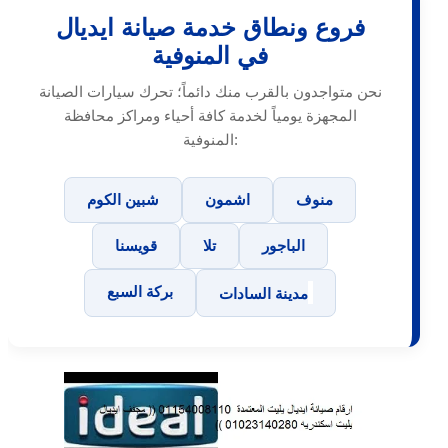
فروع ونطاق خدمة صيانة ايديال
في المنوفية
نحن متواجدون بالقرب منك دائماً؛ تحرك سيارات الصيانة
المجهزة يومياً لخدمة كافة أحياء ومراكز محافظة
المنوفية:
منوف
اشمون
شبين الكوم
الباجور
تلا
قويسنا
بركة السبع
مدينة السادات