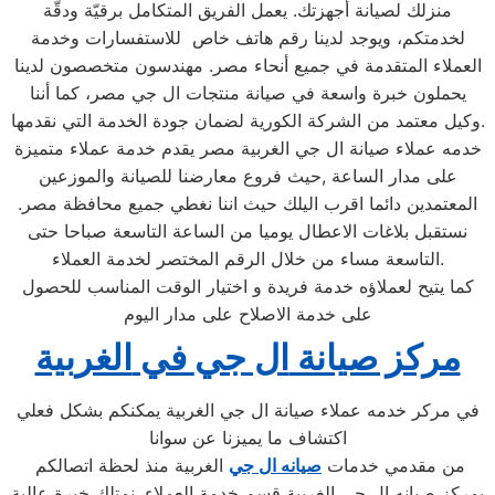
منزلك لصيانة أجهزتك. يعمل الفريق المتكامل برقيّة ودقّة
لخدمتكم، ويوجد لدينا رقم هاتف خاص للاستفسارات وخدمة
العملاء المتقدمة في جميع أنحاء مصر. مهندسون متخصصون لدينا
يحملون خبرة واسعة في صيانة منتجات ال جي مصر، كما أننا
وكيل معتمد من الشركة الكورية لضمان جودة الخدمة التي نقدمها.
خدمه عملاء صيانة ال جي الغربية مصر يقدم خدمة عملاء متميزة
على مدار الساعة ,حيث فروع معارضنا للصيانة والموزعين
المعتمدين دائما اقرب اليلك حيث اننا نغطي جميع محافظة مصر.
نستقبل بلاغات الاعطال يوميا من الساعة التاسعة صباحا حتى
التاسعة مساء من خلال الرقم المختصر لخدمة العملاء.
كما يتيح لعملاؤه خدمة فريدة و اختيار الوقت المناسب للحصول
على خدمة الاصلاح على مدار اليوم
مركز صيانة
ال جي
في
الغربية
في مركر خدمه عملاء صيانة ال جي الغربية يمكنكم بشكل فعلي
اكتشاف ما يميزنا عن سوانا
من مقدمي خدمات
صيانه ال جي
الغربية منذ لحظة اتصالكم
بمركز صيانه ال جي الغربية قسم خدمة العملاء. نمتلك خبرة عالية