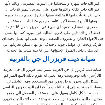
اكثر الثلاجات شهرة واستخداماً في البيوت المصرية ، وذلك لأنها
اكثر الثلاجات كفائة واكثرها قدرة علي التبريد ، تتميز ثلاجات ال
جي الغربية بأحجامها المختلفة فمنها صغيرة الحجم بسعة كبيرة
ومنها الكبيرة بسعة اكبر لتناسب جميع متطلبات المستخدم
المصري ، تستطيع تجميد اي شيء في الفريزر خلال 15 دقيقة
فقط ! ، وذلك دليل علي قدرتها العالية في التبريد كما انها تعمل
في الاجواء الحارة والظروف الصعبة ، وهذا يعني انها تعمل تحت اي
ظرف وتحت اي عوامل جوية بإختلاف انواعها ، يمكن تحريكها الي
اي مكان داخل المنزل لإحتوائها علي قاعدة مثبت بها عجلات
صيانة ديب فريزر ال جي بالغربية
صيانة ديب فريزر ال جي الغربية يتميز ديب فريزر ال جي الغربية
(الرأسي) بأنة نوفروست وهذا يعني انه يقوم بإذابة الثلج المتراكم
بشكل آلي وبدون تدخل يدوي من المستخدم وبهذا الشكل لن
يضطر المستخدم إلي إذابة الثلج يدوياً كما ان الديب فريزر الرأسي
مقسم بشكل كامل يسهل علي المستخدم الوصول الي جميع
محتويات الديب فريزر (من الاطعمة وخلافه) ، خلاف الديب فريزر
الافقي الذي يكون من الصعب عادة الوصول الي المحتويات