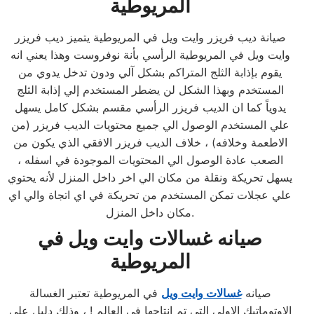
المريوطية
صيانة ديب فريزر وايت ويل في المريوطية يتميز ديب فريزر
وايت ويل في المريوطية الرأسي بأنة نوفروست وهذا يعني انه
يقوم بإذابة الثلج المتراكم بشكل آلي ودون تدخل يدوي من
المستخدم وبهذا الشكل لن يضطر المستخدم إلي إذابة الثلج
يدوياً كما ان الديب فريزر الرأسي مقسم بشكل كامل يسهل
علي المستخدم الوصول الي جميع محتويات الديب فريزر (من
الاطعمة وخلافه) ، خلاف الديب فريزر الافقي الذي يكون من
الصعب عادة الوصول الي المحتويات الموجودة في اسفله ،
يسهل تحريكة ونقلة من مكان الي اخر داخل المنزل لأنه يحتوي
علي عجلات تمكن المستخدم من تحريكة في اي اتجاة والي اي
مكان داخل المنزل.
صيانه غسالات وايت ويل في
المريوطية
صيانه
غسالات وايت ويل
في المريوطية تعتبر الغسالة
الاوتوماتيك الاولي التي تم إنتاجها في العالم ! ، وذلك دليل علي