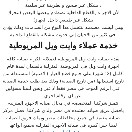
بشكل غير صحيح و بطريقة غير سلمية ،
لأن الاجزاء والقطع الداخلية تصطدم ببعضها البعض (تتحرك
بشكل غير طبيعي داخل الجهاز)
وهي ليست مصممه لتتحمل هذا النوع من الصدمات وذلك يؤدي
في كثير من الاحيان إلي حدوث مشكلة بالقطع الداخلية.
خدمة عملاء وايت ويل المريوطية
يقدم صيانة وايت ويل المريوطية لعملائة الكرام صيانة كافة
اجهزة وايت ويل في المريوطية
المنزلية بالضمان لمدة
عام
كامل (12 شهر) علي جميع قطع الغيار (الاصلية) المستبدلة من
تاريخ استبدالها (من تاريخ الصيانة) وذلك بعد طلب خدمة الصيانة
علي الرقم الموحد في مصر فقط لا غير ونحن لسنا مسؤلين
عن اي ارقام اخري.
نتميز شركتنا المتخصصه في مجال صيانه الاجهزه المنزليه
بافضل فريق صيانه معتمده في مصر ولدي شركتنا افضل مركز
صيانه معتمد في جميع محاقظات مصر ويملك فريق الصيانه
لدينا خبرا كبيره في صيانه الاجهزه المنزليه بجميع انواعها