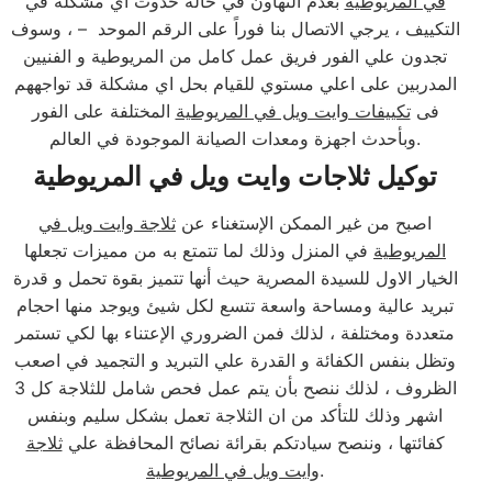
في المريوطية
بعدم التهاون في حالة حدوث اي مشكلة في
التكييف ، يرجي الاتصال بنا فوراً على الرقم الموحد – ، وسوف
تجدون علي الفور فريق عمل كامل من المريوطية و الفنيين
المدربين على اعلي مستوي للقيام بحل اي مشكلة قد تواجههم
فى
تكييفات وايت ويل في المريوطية
المختلفة على الفور
وبأحدث اجهزة ومعدات الصيانة الموجودة في العالم.
توكيل ثلاجات وايت ويل في المريوطية
اصبح من غير الممكن الإستغناء عن
ثلاجة وايت ويل في
المريوطية
في المنزل وذلك لما تتمتع به من مميزات تجعلها
الخيار الاول للسيدة المصرية حيث أنها تتميز بقوة تحمل و قدرة
تبريد عالية ومساحة واسعة تتسع لكل شيئ ويوجد منها احجام
متعددة ومختلفة ، لذلك فمن الضروري الإعتناء بها لكي تستمر
وتظل بنفس الكفائة و القدرة علي التبريد و التجميد في اصعب
الظروف ، لذلك ننصح بأن يتم عمل فحص شامل للثلاجة كل 3
اشهر وذلك للتأكد من ان الثلاجة تعمل بشكل سليم وبنفس
كفائتها ، وننصح سيادتكم بقرائة نصائح المحافظة علي
ثلاجة
.
وايت ويل في المريوطية