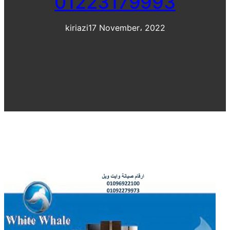
01223179993
kiriazi
17 November، 2022