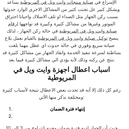
الإسراع في
صيانة منتجات وايت ويل في المريوطية
يساعد
وبشكل كبير عل تجنب كثير من المشاكل الاخري الوارد حدوثها
بسبب ركن الجهاز مثل الصداء او تلف الاسلاك واحيانا احتراق
الموتور وغيرها من مشاكل كثيرة وكبيرة قد تواجهها
ارقام
صيانة وايت ويل في المريوطية
في حالة ركن الجهاز ، لذلك
ينصح
توكيل صيانة وايت ويل في المريوطية
بالقيام بعمل بلاغ
صيانة سريع وفوري في حالة حدوث اي عطل مهما بلغت
بساطتة لسرعة تنفيذ الخدمة وانقاذ الجهاز من مشاكل كثيرة قد
تنتج عن ركنه وذلك لأنه يؤدي الي مشاكل كبيرة فيما بعد.
اسباب اعطال اجهزة وايت ويل في
المريوطية
رغم كل ذلك إلا أنه قد تحدث بعض الاعطال نتيجة لأسباب كثيرة
ومختلفة نذكر منها الأتي:
إنتهاء فترة الضمان
حيث أن الجهاز لديه فترة ضمان معينه (تتراوح من 3 إلي 10