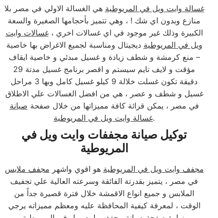
غسالة وايت ويل في المريوطية
هي الغسالة الاولي في مصر بلا
منازع وبدون اي شك ! ، وهي تتميز بأحجامها الصغيرة والسعة
الكبيرة وذلك غير موجود في اي غسالات اخري ،
غسالات وايت
ويل في المريوطية
ديجيتال ومناسبة لجميع الاغراض بها خاصية
– منع كرمشة و شطف زيادة و غسيل مبدئي و خاصية ايقاف
مؤقت و لايف تايم سيستم و اقصر برنامج غسيل مدتة 29
دقيقة تكون غسلت خلالة 9 كيلو غسيل كامل وبها 3 مراحل
غسيل و شطف و عصر ، هي من افضل الغسالات علي الاطلاق
في مصر ، يمكن قرائة كافة مميزاتها من خلال صفحة
صيانة
.
غسالة وايت ويل في المريوطية
توكيل صيانة مجففات وايت ويل في
المريوطية
مجفف وايت ويل في المريوطية
هو اقوي واشهر
مجفف ملابس
في مصر ، يتميز بقدرتة الفائقة وسرعته العالية علي تجفيف
الملابس و جميع انواع الاقمشة خلال فترة قصيرة جداً من
الوقت ، لمعرفة كيفية المحافظة عليه ومعظم مميزاته يرجي
.
زيارة صفحة
صيانة مجفف وايت ويل في المريوطية