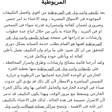
المريوطية
يعد
تكييف وايت ويل في المريوطية
من اقوي وافضل التكييفات
الموجودة فى الاسواق المصرية ، ويعد الاعتناء به امر حتمي
وضروري لضمان كفائتة وإستمرارية قدرتة سواء فى التسخين
او في التبريد ، والاعتناء به يأتي من خلال اتباع عدة خطوات
وارشادات تم إدراجها في صفحة
صيانة تكييف وايت ويل في
المريوطية
اهمها هو القيام بطلب خدمة الصيانة بشكل دوري
للتحقق من ان كل شيئ علي ما يرام وان التكييف يعمل بأعلي
كفائة له وبأعلي جودة وبكامل قدرته
، ولقد أدرجنا قائمة بنصائح وارشادات وطرق واسرار المحافظة
علي
تكييفات وايت ويل في المريوطية
منها تغطية الجزء
الخارجي او الوحدة الخارجية لحمايتها من الرطوبة و حرارة
الشمس المباشرة و الامطار لأن كل ذلك قد يؤدي الي حدوث
صداء فى الوحدة الخارجية والحامل الخاص بها وقد يتأكل الجزء
الخارجي ويسقط مع مرور الوقت وبهذا يكون التكييف قد تدمر
لأن الاضرار جسيمة فى هذة الحالة ، لذلك فإن الاعتناء بالتكييف
امر غاية فى الاهمية ، وتنصح
مراكز صيانة غسالات وايت ويل