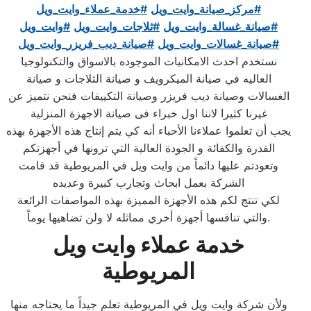
#مركز_صيانة_وايت_ويل
#خدمة_عملاء_وايت_ويل
#صيانة_غسالة_وايت_ويل
#ثلاجات_وايت_ويل
#وايت_ويل
#صيانة_غسالات_وايت_ويل
#صيانة_ديب_فريزر_وايت_ويل
نستخدم احدث الامكانيات الموجوده بالاسواق والتكنولوجيا
العاليه في صيانة الميكرويف و صيانة الثلاجات و صيانة
الغسالات وصيانة ديب فريزر وصيانة التكييفات فنحن نتميز عن
غيرنا كثيرا لاننا اول خبراء فى صيانة الاجهزة المنزلية
يجب أن تعلموا عملاءنا الأحباء أنه كي يتم إنتاج هذه الأجهزة بهذه
القدرة والكفائة و الجودة العالية التي ترونها في أجهزتكم
وتعودتم عليها دائماً من وايت ويل في المريوطية قد قامت
الشركة بعمل ابحاث وتجارب كبيرة وعديده
لكي تنتج لكم هذه الأجهزة المميزة بهذه المواصفات الرائعة
والتي تنافسها أجهزة أخري مماثله لا ولن تضاهيها يوماً.
خدمة عملاء وايت ويل
المريوطية
ولأن شركة وايت ويل في المريوطية تعلم جيداً ما يحتاجه منها