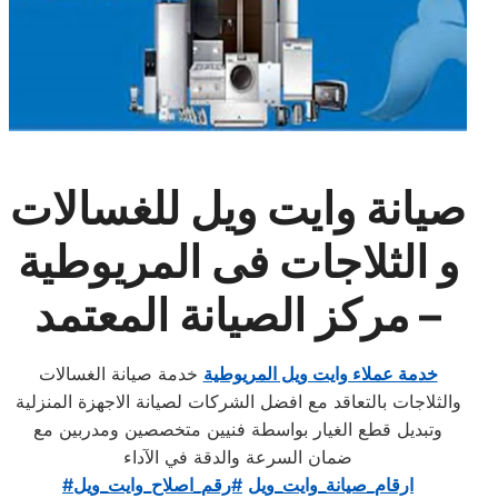
صيانة وايت ويل للغسالات
و
الثلاجات فى المريوطية
– مركز الصيانة المعتمد
خدمة عملاء وايت ويل المريوطية
خدمة صيانة الغسالات
والثلاجات بالتعاقد مع افضل الشركات لصيانة الاجهزة المنزلية
وتبديل قطع الغيار بواسطة فنيين متخصصين ومدربين مع
ضمان السرعة والدقة في الآداء
#ارقام_صيانة_وايت_ويل
#رقم_اصلاح_وايت_ويل