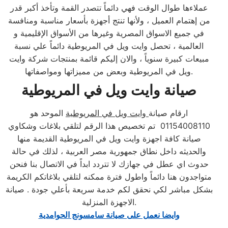
عملاءها طوال الوقت فهي دائماً تتصدر القمة وتأخذ أكبر قدر
من إهتمام العميل ، ولأنها تنتج أجهزة بأسعار مناسبة ومنافسة
في جميع الاسواق المصرية وغيرها من الأسواق الإقليمية و
العالمية ، تحصل وايت ويل في المريوطية دائماً علي نسبة
مبيعات كبيرة سنوياً ، والان إليكم قائمة بمنتجات شركة وايت
ويل في المريوطية وبعض من مميزاتها ومواصفاتها.
صيانة وايت ويل في المريوطية
ارقام صيانة
وايت ويل في المريوطية
الموحد هو
01154008110 تم تخصيص هذا الرقم لتلقي بلاغات وشكاوي
صيانة كافة اجهزة وايت ويل في المريوطية القديمة منها
والحديثه داخل نطاق جمهورية مصر العربية ، لذلك في حالة
حدوث اي عطل في جهازك لا تتردد ابداً في الاتصال بنا فنحن
متواجدون هنا دائماً واطول فترة ممكنه لتلقي بلاغاتكم الكريمة
بشكل مباشر لكي نحقق لكم خدمة سريعة بأعلي جودة . صيانة
الاجهزة المنزلية.
وايضا نعمل على صيانة سامسونج الحوامدية