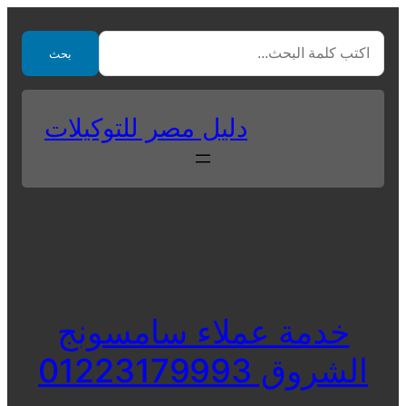
Skip
to
بحث
content
دليل مصر للتوكيلات
خدمة عملاء سامسونج
الشروق 01223179993