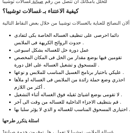
للخلل بامكانك ان تتصل من رقم
صيانة
غسالات توشيبا
كيفية الاعتناء بـ غسالات توشيبا؟
ألان النصائح للعناية بالغسالات توشيبا من خلال بعض النقاط التالية
دائما احرصى على تنظيف الغساله الخاصة بكى لتفادى
حدوث الروائح الكريهة فى الملابس .
عمل دورة خل للغساله بشكل اسبوعى
تقومين فيها بوضع مقدار من الخل فى المكان المخصص
للمسحوق و تشغيل الغساله على اقل دورة .
عليكي باختيار برنامج الغسيل المناسب للملابس و نوعها .
احذري وضع حملة زائدة من الملابس فى الغساله او ملأها
أكثر من اللازم .
لا تقومى بوضع اشيائ ثقيله فوق الغساله أثناء التشغيل .
قم بتنظيف الاجزاء الداخلية للغساله من وقت الى آخر .
اختيارى المسحوق المناسب للغساله و الذي لا يؤثر سلبا بها .
اسئلة يتكرر طرحها
1ـ غسالة الملابس توشيبا لا تعمل ، هل توفرون خدمة صيانة