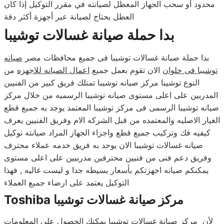
محدود أو سحب الجهاز المعطل لصيانته في مقرر التوكيل إذا كان
العطل يحتاج لصيانة عبر أجهزة أكثر دقة
بدا حملة صيانة غسالات
توشيبا
بدا حملة صيانة غسالات توشيبا فى جميع محافظات مصر
صيانه
توشيبا فى حلوان
الان تقوم بعمل جميع
اعمال الصيانه للاجهزه
من
النوع توشيبا مركز صيانه توشيبا تمتلك فريق كبير من الفنيين
المدربين على اعلى مستوى صيانه توشيبا الرسميه من خلال مركز
صيانه توشيبا الرسمى فى مركز توشيبا المعتمد يوجد به جميع قطع
الغيار الاصليه والمعتمده من قبل الشركه الام وفريق الفنيين يعرف
كيفيه فك وتركيب جميع قطع واجزاء الجهاز المراد صيانته توكيل
صيانه غسالات توشيبا الان يوجد به فريق خدمه عملاء محترف
وفريق دعم فنى من فنيين محترفين مدربيين على اعلى مستوى
يمكنكم صيانه اجهزتكم بأسعار بسيطه جدا و ليست غاليه , فهذا
التوكيل يعتمد على ارضاء جميع العملاء
مركز صيانة غسالات
توشيبا
Toshiba
لأن مركز صيانة غسالات توشيبا يمكنك الحصول على المعلومات