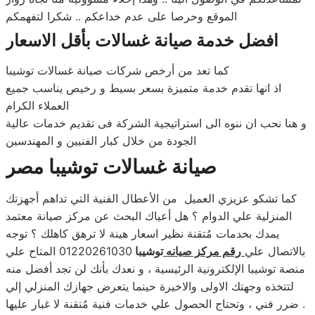
الموقع وحرصا على عدم خداعكم .. شكرا لتفهمكم
افضل خدمة صيانة غسالات بأقل الاسعار
كما تعد من أرخص شركات صيانة غسالات توشيبا
اذ انها تقدم خدمة متميزة بسعر بسيط و رخيص يناسب جميع
العملاء الكرام
و هنا نحب ان ننوه الى استراتيجية الشركة فى تقديم خدمات عالية
الجودة من خلال كبار الفنيين و المهندسين
صيانة غسالات
توشيبا مصر
كما تشكو عزيزي العميل من الأعطال الفنية التي تداهم أجهزتك
المنزلية علي الدوام ؟ هل أعياك البحث عن مركز صيانة معتمد
يمدك بخدمات مُتقنة نظير اسعار هينة لا ترهق كاهلك ؟ توجه
بالاتصال علي
رقم مركز صيانه
توشيبا
01220261030 المتاح علي
منصة توشيبا الإلكترونية الرئيسية ، و نعدك بأنك لن تجد أفضل منه
لتتخذه وجهتك الاولى والاخيرة حينما يتعرض جهازك المنزلي إلي
ضرر فني ، وتحتاج الحصول علي خدمات فنية مُتقنة لا غبار عليها .