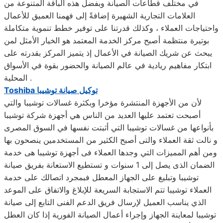
في مختلف قطاعات الصيانة وبفضل هذه الباقة المتنوعة من
العلامات التجارية الشهيرة إضافةً إلى فهمنا العميق للأعمال
واحتياجات العملاء ، وكذلك قدرتنا على توفير خطط تنموية متكاملة
بوتيرة منتظمة أصبح مركز الخدمة المعتمد هو الخيار الأمثل لمن
يبحث عن شريك الصيانة في الأعمال إذ يتميز المركز بقدرته على
ابتكار مفاهيم ريادية في عالم الصيانة والحضور بقوة في الأسواق
المحلية .
توكيل صيانة
توشيبا
Toshiba
لأن من الأجهزة المنتشرة مؤخرا وبكثرة غسالات توشيبا والتي
أصبحت تعتمد عليها العديد من الناس هي أجهزة شركة توشيبا
بأنواعها من غسالات توشيبا التي أثبتت نفسها في السوق المصرى
و نالت ثقة العملاء والتى أصبح الكثير من المستخدمين ينصحون بها
ومن أهم المميزات التي وجدها العملاء فى أجهزة توشيبا هى خدمة
الضمان الذى يصل إلى 1 سنوات و تستطيع الاستعانة بفريق صيانة
توشيبا وتبليغ على الجهاز المعطل فبمجرد اتصالك على خدمة
العملاء توشيبا تتم الاستجابة السريعة للإبلاغ والاتفاق على الموعد
الذي يناسب العميل لإرسال فريق الدعم الفنى التابع إلى صيانة
توشيبا لمعاينة الجهاز وإجراء أعمال الصيانة الفورية إذا كان العطل