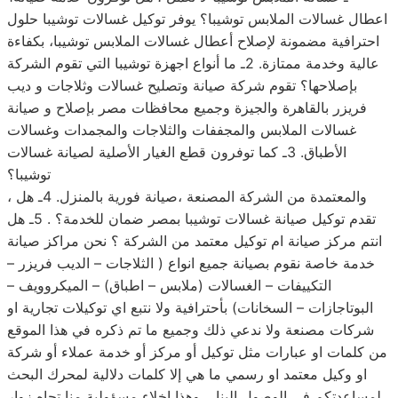
اعطال غسالات الملابس توشيبا؟ يوفر توكيل غسالات توشيبا حلول
احترافية مضمونة لإصلاح أعطال غسالات الملابس توشيبا، بكفاءة
عالية وخدمة ممتازة. 2ـ ما أنواع اجهزة توشيبا التي تقوم الشركة
بإصلاحها؟ تقوم شركة صيانة وتصليح غسالات وثلاجات و ديب
فريزر بالقاهرة والجيزة وجميع محافظات مصر بإصلاح و صيانة
غسالات الملابس والمجففات والثلاجات والمجمدات وغسالات
الأطباق. 3ـ كما توفرون قطع الغيار الأصلية لصيانة غسالات
توشيبا؟
، والمعتمدة من الشركة المصنعة ،صيانة فورية بالمنزل. 4ـ هل
تقدم توكيل صيانة غسالات توشيبا بمصر ضمان للخدمة؟ . 5ـ هل
انتم مركز صيانة ام توكيل معتمد من الشركة ؟ نحن مراكز صيانة
خدمة خاصة نقوم بصيانة جميع انواع ( الثلاجات – الديب فريزر –
التكييفات – الغسالات (ملابس – اطباق) – الميكروويف –
البوتاجازات – السخانات) بأحترافية ولا نتبع اي توكيلات تجارية او
شركات مصنعة ولا ندعي ذلك وجميع ما تم ذكره في هذا الموقع
من كلمات او عبارات مثل توكيل أو مركز أو خدمة عملاء أو شركة
او وكيل معتمد او رسمي ما هي إلا كلمات دلالية لمحرك البحث
لمساعدتكم في الوصول الينا .. وهذا إخلاء مسؤولية منا تجاه زوار