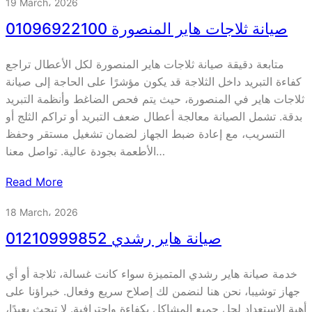
19 March، 2026
صيانة ثلاجات هاير المنصورة 01096922100
متابعة دقيقة صيانة ثلاجات هاير المنصورة لكل الأعطال تراجع
كفاءة التبريد داخل الثلاجة قد يكون مؤشرًا على الحاجة إلى صيانة
ثلاجات هاير في المنصورة، حيث يتم فحص الضاغط وأنظمة التبريد
بدقة. تشمل الصيانة معالجة أعطال ضعف التبريد أو تراكم الثلج أو
التسريب، مع إعادة ضبط الجهاز لضمان تشغيل مستقر وحفظ
الأطعمة بجودة عالية. تواصل معنا…
Read More
18 March، 2026
صيانة هاير رشدي 01210999852
خدمة صيانة هاير رشدي المتميزة سواء كانت غسالة، ثلاجة أو أي
جهاز توشيبا، نحن هنا لنضمن لك إصلاح سريع وفعال. خبراؤنا على
أهبة الاستعداد لحل جميع المشاكل بكفاءة واحترافية. لا تبحث بعيدًا،