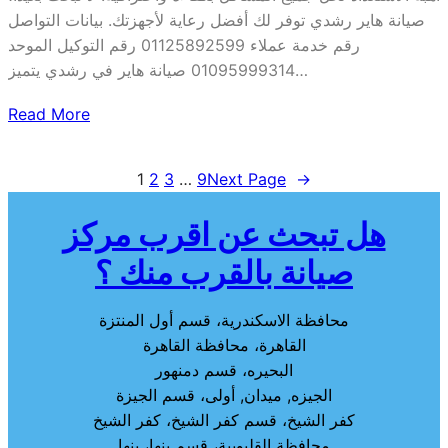
صيانة هاير رشدي توفر لك أفضل رعاية لأجهزتك. بيانات التواصل
رقم خدمة عملاء 01125892599 رقم التوكيل الموحد
01095999314 صيانة هاير في رشدي يتميز…
Read More
1
2
3
…
9
Next Page
→
هل تبحث عن اقرب مركز
صيانة بالقرب منك ؟
محافظة الاسكندرية، قسم أول المنتزة
القاهرة، محافظة القاهرة
البحيره، قسم دمنهور
الجيزه, ميدان, أولى، قسم الجيزة
كفر الشيخ، قسم كفر الشيخ، كفر الشيخ
محافظة القليوبية، قسم بنها، بنها