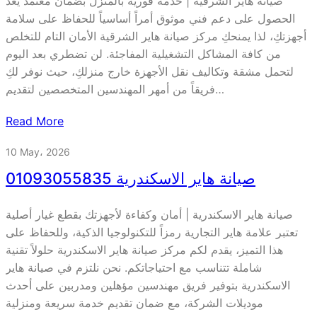
صيانة هاير الشرقية | خدمة فورية بالمنزل بضمان معتمد يعد
الحصول على دعم فني موثوق أمراً أساسياً للحفاظ على سلامة
أجهزتكِ، لذا يمنحكِ مركز صيانة هاير الشرقية الأمان التام للتخلص
من كافة المشاكل التشغيلية المفاجئة. لن تضطري بعد اليوم
لتحمل مشقة وتكاليف نقل الأجهزة خارج منزلكِ، حيث نوفر لكِ
فريقاً من أمهر المهندسين المتخصصين لتقديم…
Read More
10 May، 2026
صيانة هاير الاسكندرية 01093055835
صيانة هاير الاسكندرية | أمان وكفاءة لأجهزتك بقطع غيار أصلية
تعتبر علامة هاير التجارية رمزاً للتكنولوجيا الذكية، وللحفاظ على
هذا التميز، يقدم لكم مركز صيانة هاير الاسكندرية حلولاً تقنية
شاملة تتناسب مع احتياجاتكم. نحن نلتزم في صيانة هاير
الاسكندرية بتوفير فريق مهندسين مؤهلين ومدربين على أحدث
موديلات الشركة، مع ضمان تقديم خدمة سريعة ومنزلية