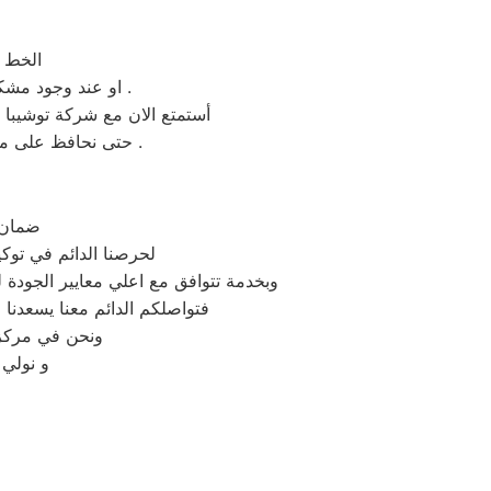
الخط ا
او عند وجود مشكلة ما يتم الاتصال والتحويل لقسم الشكاوى وسيتم حلها بشكلا سريع حتى يتم حل المشكله .
أستمتع الان مع شركة توشيبا ب
حتى نحافظ على مكانتنا وثقة العملاء وتبقى دائما توشيبا الشركة الافضل والأكثر تميز مهما توافر موديلات أخرى .
ضمان 
لحرصنا الدائم في توك
وبخدمة تتوافق مع اعلي معايير الجودة
فتواصلكم الدائم معنا يسعدنا ف
ونحن في مركز ص
و نولي 