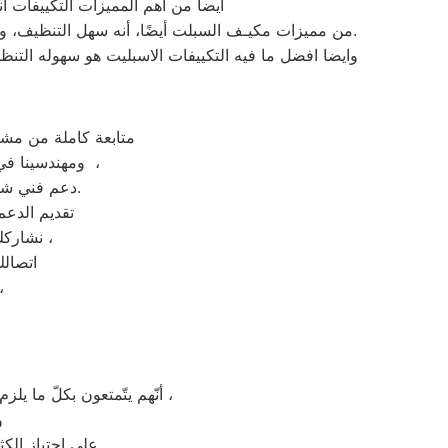
ايضا من اهم المميزات التكييفات ا
من مميزات مكيـف السبلت أيضًا، أنه سهل التنظيف، ولا يستهلك الكثير من الوقت عند إزالة الأتربة والأوساخ الموجودة عليه، ويعد هذا النوع من التكييفات من أسهل الأنواع في تنظيفها.
وايضا افضل ما فيه التكييفات الاسبليت هو سهوله التنظ
متابعة كاملة من مش
ومهندسينا في جميع محافظات جمهورية مصر العربية للحفاظ علي اولويات والتزامات ومواعيد عملاء ،
دعم فني شامل علي مدار اليوم من خدمة عملاء ثلاجات توشيبا كفر الدوار بالقاهره والمحافظات.
تقديم الدعم
، نشاركك اهتمامك ونقدر مدي الارتباك في حالة حدوث خلل او عطل في ايا من اجهزتنا ،
اتصالك
هو امر نقدره تماما ونقدم لك
أنّهم يتّمتعون بكلّ ما يلزم من المهارات والدراية الفنية ويملكون المعدات الخاصة اللازمة لاتمام الخدمة بالقاهره والمحافظات ،
و
على اجتياز الكثير من الوقت بالمواعيد المنضبطة وتوفير بعض المال من خلال التشخيص الصحيح للعطل .