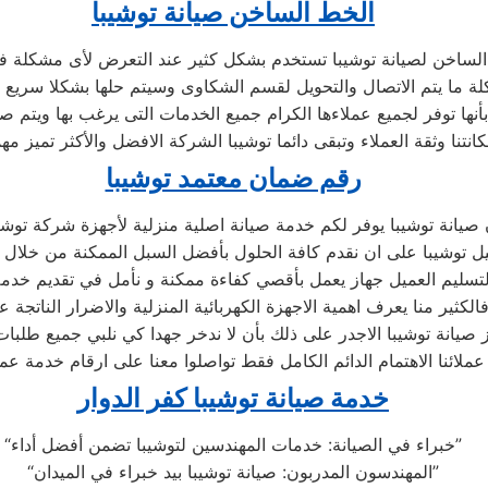
الخط الساخن صيانة توشيبا
لساخن لصيانة توشيبا تستخدم بشكل كثير عند التعرض لأى مشكلة فى
أنها توفر لجميع عملاءها الكرام جميع الخدمات التى يرغب بها ويتم 
رقم ضمان معتمد توشيبا
صيانة توشيبا يوفر لكم خدمة صيانة اصلية منزلية لأجهزة شركة توشي
يل توشيبا على ان نقدم كافة الحلول بأفضل السبل الممكنة من خلال تو
 لتسليم العميل جهاز يعمل بأقصي كفاءة ممكنة و نأمل في تقديم خدم
الكثير منا يعرف اهمية الاجهزة الكهربائية المنزلية والاضرار الناتجة ع
يانة توشيبا الاجدر على ذلك بأن لا ندخر جهدا كي نلبي جميع طلبات 
عملائنا الاهتمام الدائم الكامل فقط تواصلوا معنا على ارقام خدمة عمل
خدمة صيانة توشيبا كفر الدوار
“خبراء في الصيانة: خدمات المهندسين لتوشيبا تضمن أفضل أداء”
“المهندسون المدربون: صيانة توشيبا بيد خبراء في الميدان”