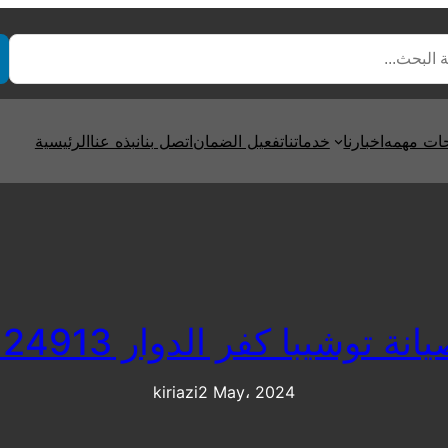
ت مهمه
اخبارنا
خدماتنا
تفعيل الضمان
اتصل بنا
نبذه عنا
الرئيسية
 توشيبا كفر الدوار 01112124913
kiriazi
2 May، 2024