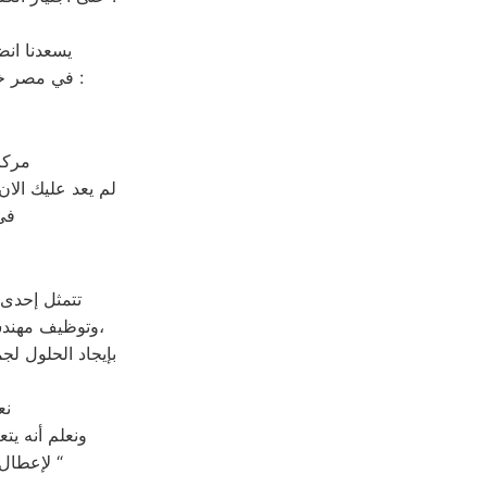
يسعدنا انض
في مصر خدمة غاية فى السرعة والسهولة توفير مستوى خدمة ممتازة لك هو مهمتنا الاساسية :
مركز
لم يعد عليك الا
في
تتمثل إحدى 
وتوظيف مهندسون متخصصون بـ خدمة عملاء توشيبا للرد علي إستفسارات العملاء في الوقت المحدد،
بإيجاد الحلول لج
: 
. ونعلم أنه 
” لإعطال المنتج بقدر كبير من السرعة “سرعة صيانة توشيبا المعروفة عن الرقم الموحد “