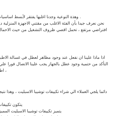
وهذة النوعية وجدنا اغلبها يفتقر لأبسط اساسيات وقواعد التعامل مع اجهزة ومنتجات مركز خدمة صيانة ديب فريزر توشيبا كفر الدوار وهي المهنية و قطع الغيار الاصلية .
نحن نعرف جيدا بأن الفئة الاغلب من مقتني الاجهزة المنزلية د
افتراضي مرتفع ، تحمل اقصي ظروف التشغيل من حيث الاحمال وتذب
اذا ماذا علينا ان نفعل عند وجود مظاهر لعطل في غسالة الاطبا
التأكد من حتمية وجود عطل بالجهاز يجب علينا الاتصال فورا ع
اطباق توشيبا كفر الدوار في مصر حتي نضمن خدمة موثوقة وبالضمان المعتمد ،
دائما يلجي العملاء الي شراء تكييفات توشيبا الاسبليت ، وهذا ن
يتكون تكييفات
يتميز تكييفات توشيبا الاسبليت الممي