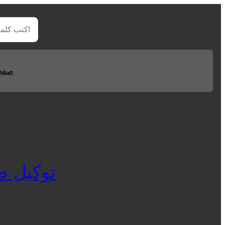
صفحا
توكيل صيانة