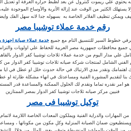
نه يحتوي علي ريموت كنترول عن بعد لظبط حراره الغرفة او تعديل الو
يف ويمكن تنظيف الفلاتر الخاصة به بسهوله جدا لانه سهل الفك وايضا
رقم خدمة عملاء توشيبا مصر
رفي خطوط السير للتنسيق التام مع جميع
خدمة عملاء صيانة اجهزة م
 الفني الشامل لمنتجات شركة صيانه ثلاجات توشيبا كفر الدوار من كب
 بنا لتقديم المشورة الفنية ومساعدتك في انهاء مشكلة طارئة او ع
 الحلول الممكنة والمساعدة قدر المستطاع ،
فنيين مركز صيانه ثلاجات توشيبا كفر الدوار بمصر الممتازين
توكيل توشيبا فى مصر
يستطيعون ضمانَ الصيانة المنزلية وكلِ مكون من مكوناتها ، ومساعد