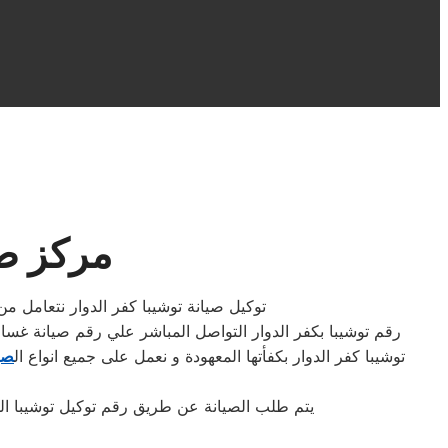
مركز صيان
توكيل صيانة توشيبا كفر الدوار نتعامل من
رقم توشيبا بكفر الدوار التواصل المباشر علي رقم صيانة غسال
توشيبا كفر الدوار بكفأتها المعهودة و نعمل على جميع انواع ال
صيا
يتم طلب الصيانة عن طريق رقم توكيل توشيبا الموحد 0235699066 أو الموقع الالكترونى او الارقام المبينة بالموقع . يتم خلال دقائق تسجيل الطلب