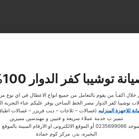
ة توشيبا كفر الدوار 100% ضمان
 خلال اكفـأ من يقوم بالتعامل من جميع انواع الاعطال في اي نوع من ان
ات توشيبا كفر الدوار مصر الخط الساخن يوفر عليكم عناء التجربة ال
نة للاجهزة المنزليه
(غسالات – ثلاجات – ديب فريزر – غسالات اطباق
نتميز ب خدمة عملاء سريعة و فنيين و مهندسين مميزين
 ويتابع مندوب خاص
البحيره، بدر، مركز كوم حمادة