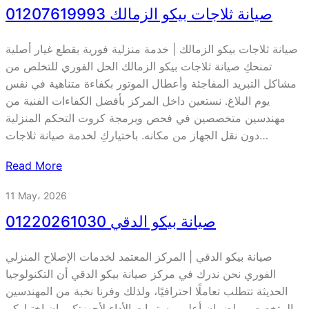
صيانة ثلاجات بيكو الزمالك 01207619993
صيانة ثلاجات بيكو الزمالك | خدمة منزلية فورية بقطع غيار أصلية
تمنحكِ صيانة ثلاجات بيكو الزمالك الحل الفوري للتخلص من
مشاكل التبريد المفاجئة وأعطال الموتور بكفاءة متناهية في نفس
يوم البلاغ. نستعين داخل المركز بأفضل الكفاءات الفنية من
مهندسين متخصصين في فحص وبرمجة كروت التحكم المنزلية
دون نقل الجهاز من مكانه. باختياركِ لخدمة صيانة ثلاجات…
Read More
11 May، 2026
صيانة بيكو الدقي 01220261030
صيانة بيكو الدقي | المركز المعتمد لخدمات الإصلاح المنزلي
الفوري نحن ندرك في مركز صيانة بيكو الدقي أن التكنولوجيا
الحديثة تتطلب تعاملًا احترافيًا، ولذلك وفرنا نخبة من المهندسين
المتخصصين لضمان أعلى مستويات الأداء لأجهزتكم. إن اختياركم