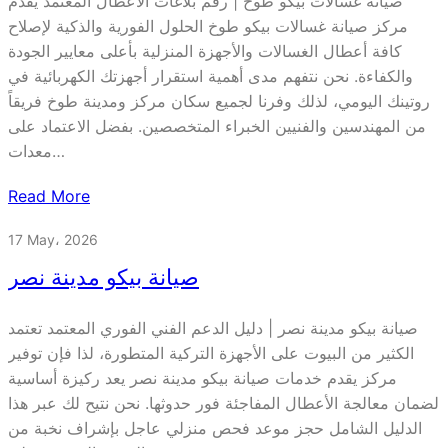
صيانة غسالات بيكو طوخ | رقم بلاغات الأعطال المعتمد يقدم
مركز صيانة غسالات بيكو طوخ الحلول الفورية والذكية لإصلاح
كافة أعطال الغسالات والأجهزة المنزلية بأعلى معايير الجودة
والكفاءة. نحن نتفهم مدى أهمية استقرار أجهزتك الكهربائية في
روتينك اليومي، لذلك وفرنا لجميع سكان مركز ومدينة طوخ فريقاً
من المهندسين والفنيين الخبراء المتخصصين. بفضل الاعتماد على
معدات…
Read More
17 May، 2026
صيانة بيكو مدينة نصر
صيانة بيكو مدينة نصر | دليل الدعم الفني الفوري المعتمد تعتمد
الكثير من البيوت على الأجهزة التركية المتطورة، لذا فإن توفير
مركز يقدم خدمات صيانة بيكو مدينة نصر يعد ركيزة أساسية
لضمان معالجة الأعطال المفاجئة فور حدوثها. نحن نتيح لك عبر هذا
الدليل الشامل حجز موعد فحص منزلي عاجل بإشراف نخبة من