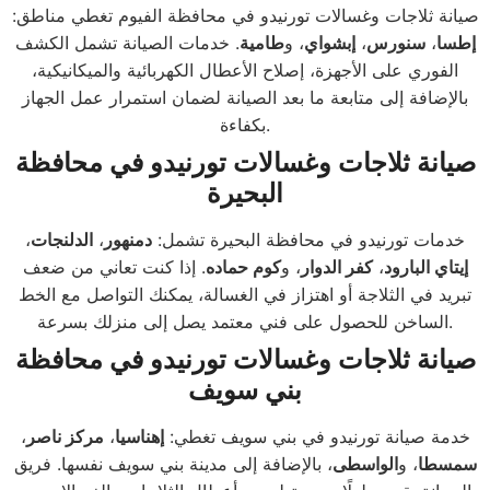
صيانة ثلاجات وغسالات تورنيدو في محافظة الفيوم تغطي مناطق:
إطسا
،
سنورس
،
إبشواي
، و
طامية
. خدمات الصيانة تشمل الكشف
الفوري على الأجهزة، إصلاح الأعطال الكهربائية والميكانيكية،
بالإضافة إلى متابعة ما بعد الصيانة لضمان استمرار عمل الجهاز
بكفاءة.
صيانة ثلاجات وغسالات تورنيدو في محافظة
البحيرة
خدمات تورنيدو في محافظة البحيرة تشمل:
دمنهور
،
الدلنجات
،
إيتاي البارود
،
كفر الدوار
، و
كوم حماده
. إذا كنت تعاني من ضعف
تبريد في الثلاجة أو اهتزاز في الغسالة، يمكنك التواصل مع الخط
الساخن للحصول على فني معتمد يصل إلى منزلك بسرعة.
صيانة ثلاجات وغسالات تورنيدو في محافظة
بني سويف
خدمة صيانة تورنيدو في بني سويف تغطي:
إهناسيا
،
مركز ناصر
،
سمسطا
، و
الواسطى
، بالإضافة إلى مدينة بني سويف نفسها. فريق