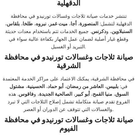
الدقهلية
تنتشر خدمات صيانة ثلاجات وغسالات تورنيدو في محافظة
الدقهلية لتشمل:
المنصورة
،
أجا
،
ميت غمر
،
نبروه
،
طلخا
،
بلقاس
،
السنبلاوين
، و
دكرنس
. جميع الخدمات تتم باستخدام معدات حديثة
وقطع غيار أصلية لضمان عمل الجهاز بكفاءة عالية سواء في
التبريد أو الغسيل.
صيانة ثلاجات وغسالات تورنيدو في محافظة
الشرقية
في محافظة الشرقية، يمكنك الاعتماد على مراكز الخدمة المعتمدة
في:
بلبيس
،
العاشر من رمضان
،
أبو حماد
،
الحسينية
،
مشتول
السوق
،
منيا القمح
،
أبو كبير
،
الصالحية الجديدة
، و
فاقوس
. هذه
الفروع تقدم صيانة متكاملة تشمل إصلاح الثلاجات التي لا تبرد
والغسالات التي تتوقف عن الدوران أو العصر.
صيانة ثلاجات وغسالات تورنيدو في محافظة
الفيوم