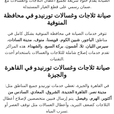
الصيانة يقدم حلولًا سريعة لجميع أعطال الثلاجات والغسالات مع
ضمان رسمي على قطع الغيار المستبدلة.
صيانة ثلاجات وغسالات تورنيدو في محافظة
المنوفية
تتوفر خدمات الصيانة في محافظة المنوفية بشكل كامل في
مناطق:
الباجور
،
شبين الكوم
،
قويسنا
،
منوف
،
مدينة السادات
،
سيرس الليان
،
تلا
،
أشمون
،
بركة السبع
، و
الشهداء
. هذه المراكز
تقدم خدمات إصلاح شاملة للثلاجات والغسالات باستخدام أحدث
التقنيات.
صيانة ثلاجات وغسالات تورنيدو في القاهرة
والجيزة
في القاهرة والجيزة، تغطي خدمات تورنيدو جميع المناطق مثل:
مدينة نصر
،
القاهرة الجديدة
،
الشروق
،
المعادي
،
السادس من
أكتوبر
،
الهرم
، و
فيصل
. يتم إرسال فنيين متخصصين لإصلاح أعطال
الثلاجات كضعف التبريد، وأعطال الغسالات مثل توقف العصر أو
تسرب المياه.