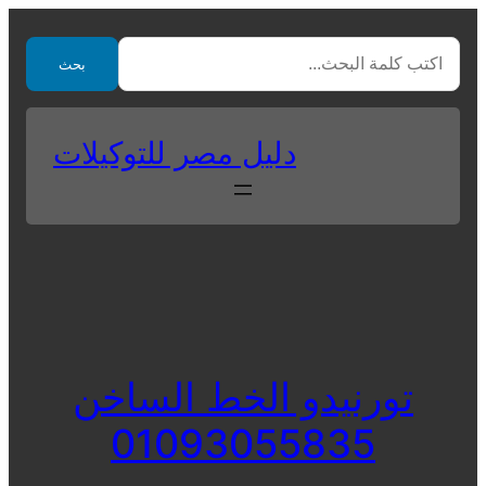
Skip
to
بحث
content
دليل مصر للتوكيلات
تورنيدو الخط الساخن
01093055835