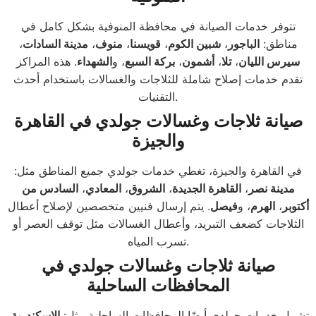
تتوفر خدمات الصيانة في محافظة المنوفية بشكل كامل في
مناطق:
الباجور
،
شبين الكوم
،
قويسنا
،
منوف
،
مدينة السادات
،
سيرس الليان
،
تلا
،
أشمون
،
بركة السبع
، و
الشهداء
. هذه المراكز
تقدم خدمات إصلاح شاملة للثلاجات والغسالات باستخدام أحدث
التقنيات.
صيانة ثلاجات وغسالات جولدي في القاهرة
والجيزة
في القاهرة والجيزة، تغطي خدمات جولدي جميع المناطق مثل:
مدينة نصر
،
القاهرة الجديدة
،
الشروق
،
المعادي
،
السادس من
أكتوبر
،
الهرم
، و
فيصل
. يتم إرسال فنيين متخصصين لإصلاح أعطال
الثلاجات كضعف التبريد، وأعطال الغسالات مثل توقف العصر أو
تسرب المياه.
صيانة ثلاجات وغسالات جولدي في
المحافظات الساحلية
تشمل خدمات جولدي أيضًا المحافظات الساحلية مثل:
الإسكندرية
،