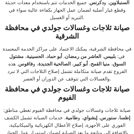
السنبلاوين
، و
دكرنس
. جميع الخدمات تتم باستخدام معدات حديثة
وقطع غيار أصلية لضمان عمل الجهاز بكفاءة عالية سواء في
التبريد أو الغسيل.
صيانة ثلاجات وغسالات جولدي في محافظة
الشرقية
في محافظة الشرقية، يمكنك الاعتماد على مراكز الخدمة المعتمدة
في:
بلبيس
،
العاشر من رمضان
،
أبو حماد
،
الحسينية
،
مشتول
السوق
،
منيا القمح
،
أبو كبير
،
الصالحية الجديدة
، و
فاقوس
. هذه
الفروع تقدم صيانة متكاملة تشمل إصلاح الثلاجات التي لا تبرد
والغسالات التي تتوقف عن الدوران أو العصر.
صيانة ثلاجات وغسالات جولدي في محافظة
الفيوم
صيانة ثلاجات وغسالات جولدي في محافظة الفيوم تغطي مناطق:
إطسا
،
سنورس
،
إبشواي
، و
طامية
. خدمات الصيانة تشمل الكشف
الفوري على الأجهزة، إصلاح الأعطال الكهربائية والميكانيكية،
بالإضافة إلى متابعة ما بعد الصيانة لضمان استمرار عمل الجهاز