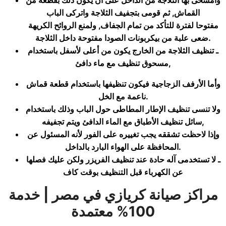
وامسحى بها الثلاجة من الداخل على أن يكون ذلك بقطعة من
القماش, ثم قومى بتجفيف الثلاجة واتركى الباب
مفتوحا لفترة للتأكد من تمام الجفاف, ولمنع الروائح الكريهة
.
ضعى علبة من بيكربونات الصودا مفتوحة داخل الثلاجة
ـ تنظيف الثلاجة من الخارج يكون من أعلى لأسفل باستخدام
,
مسحوق تنظيف مع ماء دافئ
وأما الأرفف الزجاجية فيكون تنظيفها باستخدام قطعة قماش
.
ناعمة مع الخل
ولا تنسى تنظيف الإطار المطاطى حول الباب وذلك باستخدام
,
سائل تنظيف الأطباق مع الماء الدافئ ويتم تجفيفه
وإذا لاحظت تشققه يجب تغييره على الفور لأنه المسئول عن
.
المحافظة على الهواء البارد بالداخل
ـ لا تستخدمى آله حادة عند تنظيف الفريزر ولكن عليك فصلها
عن الكهرباء قبل التنظيف بوقت كاف
مراكز صيانة كريازي في مصر | خدمة
100% معتمدة