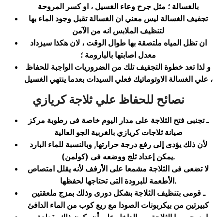
بالغسالة ؛ مثل جرح وعاء الغسيل ، او كسر المروحة
تجفيف الغسالة ليس معني ان الغسالة تقبل وجود الماء بها
لتنظيف الملابس انه من الآمن
ان تظل المياه ملتصقة بها طوال الوقت ، لان هكذا سيزداد
معدل اصابتها بالبارومة ؛
و لذا تعد خطوة التجفيف تلك من الضروريات الواجبة للحفاظ
علي الغسالة الاوتوماتيك فعلي السيدات بعدما ينتهي الغسيل ،
نصائح للحفاظ علي ثلاجة
كريازي
ـ تجنبى فتح الثلاجة على مدار اليوم خاصة فى رطوبة مركز
صيانة ثلاجات كريازي بالغربية الجو العالية
لأن ذلك يؤدى إلى رفع درجة حرارتها, وبالنسبة للماء البارد
).
يمكن إعداد ثلج ووضعه فى (كولمن
لا تضعى فى الثلاجة مشمعا على الأرفف لأنه يقلل امتصاص
.
الأطعمة للبرودة التى تحتاجها لحفظها
ـ قومى بتنظيف الثلاجة بشكل دورى وذلك بمزج ملعقتين
كبيرتين من بيكربونات الصودا مع ربع كوب من الماء الدافئ