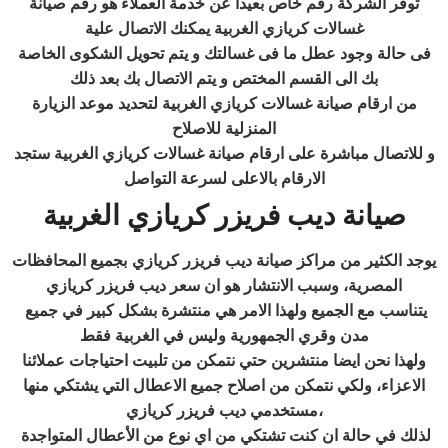
توفر الشركة رقم خاص بعيدا عن خدمة العملاء هو رقم صيانة
غسالات كريازي الغربية يمكنك الاتصال علية
فى حالة وجود عطل ما فى غسالتك و يتم تحويل الشكوى الخاصة
بك الى القسم المختص و يتم الاتصال بك بعد ذلك
من ارقام صيانة غسالات كريازي الغربية لتحديد موعد الزيارة
المنزلية للاصلاح
و للاتصال مباشرة على ارقام صيانة غسالات كريازي الغربية ستجد
الارقام بالاعلى لسرعة التواصل
صيانة ديب فريزر كريازي الغربية
يوجد الكثير من مراكز صيانة ديب فريزر كريازي
بجميع المحافظات
المصرية، وسبب الانتشار هو ان سعر ديب فريزر كريازي
يتناسب مع الجميع ولهذا الامر هي منتشرة بشكل كبير في جميع
مدن وقري الجمهورية وليس في الغربية فقط
ولهذا نحن ايضا منتشرين حتي نتمكن من تلبيت احتياجات عملائنا
الاعزاء، ولكي نتمكن من اصلاح جميع الاعطال التي يشتكي منها
مستخدمي ديب فريزر كريازي،
لذلك في حالة ان كنت تشتكي من اي نوع من الأعطال المتواجدة