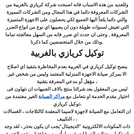
وللعديد من هذه الاسباب فانه اصبحت شركة كريازي
بالغربية من
الشركات المعروفة دائما في هذا المجال ومن الشركات المميزة
والتي دائما يلجأ اليها الجميع لكي يحصلون على الاجهزة المتميزة
التي تعيش لسنوات طويلة دون ان يصيبها اي نوع من انواع الضرر
المعروفة , وحتى ان حدث اي ضرر فانه من السهل معالجته تماما
.
وذلك من خلال المتخصصين كما ذكرنا
توكيل كريازي بالغربية
ينصح توكيل كريازي في الغربية بعدم المخاطرة بتنفيذ اي اصلاح
الا بمركز
صيانة الاجهزة المنزلية
المعتمد وليس من شخص غير
مؤهل أو مدعي المعرفة بتقنية ،
ليس من المعقول بعد شرائنا منتج بالاف الجنيهات ان نتهاون فى
اختيار مقدم الخدمة او نتعامل مع
مراكز الصيانة
الغير معتمدة من
توكيل كريازي،
ان التعامل مع الصيانة لاجهزة لاسيما المعقدة كالثلاجات ، الغسالات
، التكييف ،
ذات المكونات الالكترونية “الديجيتال”يجب ان يكون بحذر ، لقد وجد
ان تكرار معدلات الصيانات عموما يأتي بسوء اختيار مقدم الخدمة