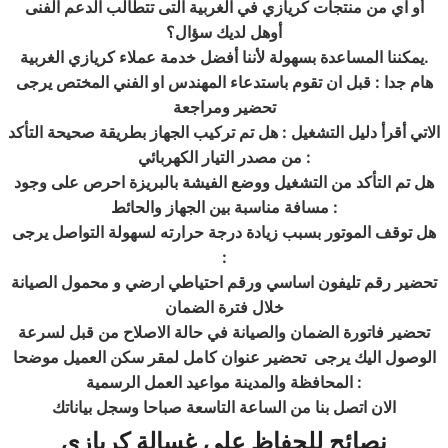
أو اي من منتجات كريازي في الغربية التى تتطالب الدعم الفنى
أوهل لديك سؤال؟
.
يمكننا المساعدة بسهولة لأننا أفضل خدمة عملاء كريازي الغربية
هام جدا : قبل ان تقوم باستدعاء المهندس او الفني المختص يرجى
تحضير ومراجعة
الاتي أقرأ دليل التشغيل : هل تم تركيب الجهاز بطريقة صحيحة التأكد
:
من مصدر التيار الكهربائي
هل تم التأكد من التشغيل ووضع الفيشة بالبريزة احرص على وجود
:
مسافة مناسبة بين الجهاز والحائط
هل توقف الموتور بسبب زيادة درجة حرارته لسهولة التواصل يرجى
:
تحضير رقم تليفون اساسي ورقم احتياطي ارضي و محمول الصيانة
خلال فترة الضمان
تحضير فاتورة الضمان والصيانة في حالة الاصلاح من قبل لسرعة
الوصول اليك يرجى تحضير عنوان كامل لمقر سكن العميل موضحا
:
المحافظة والمدينة مواعيد العمل الرسمية
الان اتصل بنا من الساعة التاسعة صباحا وسجل بياناتك
نصائح للحفاظ علي غسالة
كريازي