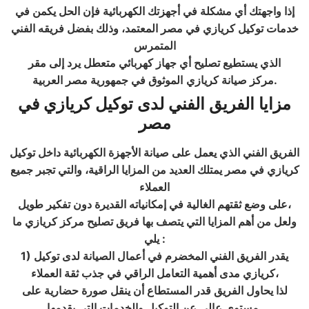
إذا واجهتك أي مشكلة في أجهزتك الكهربائية فإن الحل يكمن في
خدمات
توكيل كريازي في مصر
المعتمد، وذلك بفضل فريقه الفني
المتمرس
الذي يستطيع تصليح أي جهاز كهربائي متعطل يرد إلى مقر
.
مركز
صيانة كريازي
الموثوق في جمهورية مصر العربية
مزايا الفريق الفني لدى توكيل كريازي في
مصر
الفريق الفني الذي يعمل على صيانة الأجهزة الكهربائية داخل
توكيل
كريازي في مصر
يمتلك العديد من المزايا الراقية، والتي تجبر جميع
العملاء
على وضع ثقتهم الغالية في إمكانياته القديرة دون تفكير طويل،
ولعل من أهم المزايا التي يتصف بها فريق تصليح مركز كريازي ما
:
يلي
1) يقدر الفريق الفني المخضرم في أعمال الصيانة لدى توكيل
كريازي مدى أهمية التعامل الراقي في جذب ثقة العملاء،
لذا يحاول الفريق قدر المستطاع أن ينقل صورة حضارية على
.
مستوى عالي عن التوكيل والخدمات التي يقدمها