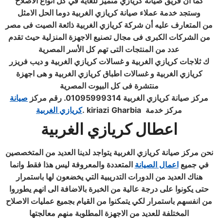
كما ان فريق صيانة كريازي متميز للغاية في كل انواع الاصلاح
وستجد خدمة عملاء صيانة كريازي الغربية دوما الحل الامثل
من المتعارف عليه أن شركة كريازي الغربية ذائعة الصيت فى مصر
من الشركات الكبرى فى مجال تصنيع الاجهزة المنزلية حيث تقدم
عدد من المنتجات التى تهم كل الأسر المصرية
ك ثلاجات كريازي الغربية و غسالات كريازي الغربية و ديب فريزر
كريازي الغربية و غسالات اطباق كريازي الغربية و هى اجهزة
منتشرة فى كل البيوت المصرية
مركز صيانة كريازي الغربية 01095999314. رقم مركز
صيانة
مركز خدمة
Gharbia
kiriazi
.
كريازي الغربية
اعطال
كريازي
الغربية
نحن مركز صيانة كريازي الغربية يتواجد لدينا العديد من المتخصصين
في جميع
اعمال الصيانة
المتعددة والمعروفة ليس هذا فقط وانما
هناك العديد من الدورات التدريبية التي يخضعون لها باستمرار
حتى يكونوا على درجة عالية من الخبرة بالاضافة الى انهم يطوروا
من انفسهم باستمرار لكي يتمكنوا من القيام بجميع عمليات الاصلاح
المختلفة للعديد من الاجهزة المطلوبة منهم معالجتها