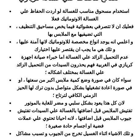
استخدام مسحوق مناسب للغسالة لو اردت الحفاظ علي
الغسالة الاوتوماتيك فعلا
، فعليك ان لا تتصرفي بعشوائية فيما يخص مساحيق التنظيف
التي تضيفيها مع الملابس بها
و اعلمي انه يوجد انواع مخصصة للاوتوماتيك لانها آمنة عليها ،
و تلك هي ما يجب ان يقتصر عليها اختيارك
عدم التحميل الزائد علي الغسالة اما خبراء صيانة اجهزة
كريازي في الغربية فهم يحذرون السيدات من التحميل الزائد
علي الغسالة بمختلف اشكاله ؛
سواء كان في صورة وضع كمية ملابس اكبر من سعتها ، او
في صورة اعادة تشغيلها بشكل متواصل بدون ترك لها الحيز
الزمني الكافي لترتاح ؛
لان كل هذا يعود بشكل سلبي و مضر للغاية بالموتور
تفتيش الملابس قبل اضافتها بالغسالة علي السيدات تفتيش
جيوب الملابس قبل اضافتها ، لانه احيانا تحتوي علي عملات
فضية او اجسام حادة صغيرة ؛
و تلك الاشياء اثناء الغسيل تخرج من الجيوب و تسبب مشاكل