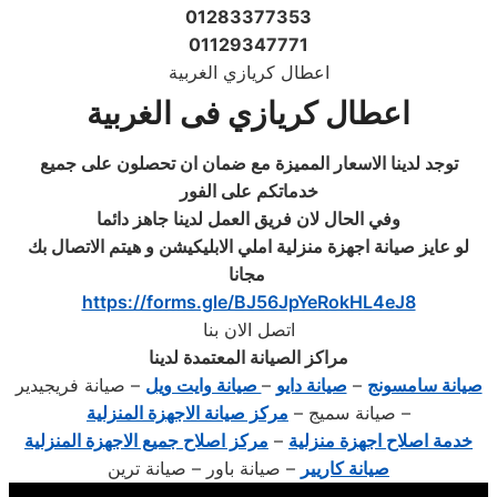
01283377353
01129347771
اعطال كريازي الغربية
اعطال كريازي
فى الغربية
توجد لدينا الاسعار المميزة مع ضمان ان تحصلون على جميع
خدماتكم على الفور
وفي الحال لان فريق العمل لدينا جاهز دائما
لو عايز صيانة اجهزة منزلية املي الابليكيشن و هيتم الاتصال بك
‎
مجانا
https://forms.gle/BJ56JpYeRokHL4eJ8
اتصل الان بنا
مراكز الصيانة المعتمدة لدينا
صيانة سامسونج
–
صيانة دايو
–
صيانة وايت ويل
– صيانة فريجيدير
– صيانة سميج –
مركز صيانة الاجهزة المنزلية
خدمة اصلاح اجهزة منزلية
–
مركز اصلاح جميع الاجهزة المنزلية
صيانة كاريير
– صيانة باور – صيانة ترين