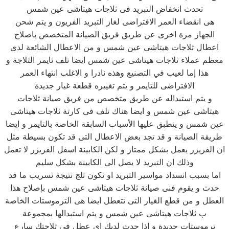
تحدث انخفاض التبريد فى ثلاجات هيتاشى عين شمس
هى انقضاء العمر الافتراضى لغاز التبريد الفريون و يتم شحن
الجهاز مرة اخرى عن طريق فريق الصيانة المتخصص باصلاح
اعطال ثلاجات هيتاشى عين شمس و من الاعطال الشائعة لدى
معظم عملاء ثلاجات هيتاشى عين شمس ايضا تلف تايمر الثلاجة و
هذا إما لعيب في التصنيع وهذه نادرا و الاغلب انتهاء العمر
الافتراضى للتايمر و يتم تغييره قطعة غيار جديدة
و يتم استبداله عن طريق متخصص من فريق صيانة ثلاجات
هيتاشى عين شمس و ايضا هناك تلف فى كارتة ثلاجات هيتاشى
عين شمس و ينطبق عليها الأسباب السابقة الخاصة بالتايمر و ايضا
طريقة الصيانة و قد تجد بعض الاعطال التى قد تكون بسيطة مثل
ان الفريزر يعمل بشكل ممتاز و لكن الكابينة اسفل الفريزر لا تعمل
وذلك ان التبريد لا يصل الى الكابينة بشكل سليم
اما بسبب انسداد مواسير التبريد او تكون ثلج نتيجة تسريب ما قد
حدث و يقوم فنى صيانة ثلاجات هيتاشى عين شمس بإصلاح هذا
العطل و من قطع الغيار التى تتعطل ايضا هى الترموستات الخاصة
ب ثلاجات هيتاشى عين شمس و يتم استبدالها بمجموعة
ترموستات جديدة و اذا حدث لديك اى عطل فى ثلاجتك سارع