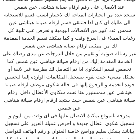
عند الاتصال على رقم ارقام صيانة هيتاشى عين شمس
ستجد عدد من الخيارات المتاحة لك لاختيار انسب قسم للاستجابة
الى طلبك اى كان لذا فتتلقى قسم ارقام صيانة هيتاشى عين
شمس عدد كبير من الاتصالات اليومية و نحرص على تلبية كل
رغبات العملاء فى اسرع وقت و كما يمكنك تقييم الخدمة المقدمة
لك من ممثلى ارقام صيانة هيتاشى عين شمس
عبر رسالة صوتية أو تقييم من خلال الدرجات عن مدى رضاك على
الخدمة المقدمة إليك من ارقام صيانة هيتاشى عين شمس كما
نخصص قسم الشكاوي اذا تم التعامل لك بطريقة غير لائقة أو
بشكل مسيء حيث نقوم بتسجيل المكالمات الواردة إلينا لتحسين
جودة الخدمة و الرجوع إليها فى حالة شكوى موظف ارقام صيانة
هيتاشى عين شمسنبرز هنا قسم شكاوى الأعطال داخل ارقام
صيانة هيتاشى عين شمس حيث ستجد ارقام ارقام صيانة هيتاشى
عين شمس
مدرجة بالموقع يمكنك الاتصال عليها فى اى وقت من اليوم و
تسجيل شكوى اعطال جديدة و احرص عميلنا العزيز على تسجيل
بياناتك بشكل سليم وواضح خاصة العنوان و رقم الهاتف للتواصل
لتضمن سرعة خدمة الصيانة المقدمة إليك من اقرب فرع لتوكيل