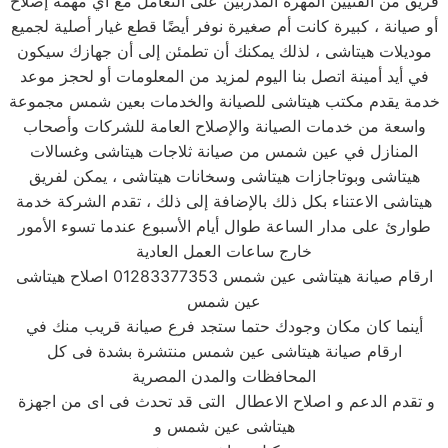
فريق من الفنيين المهرة المدربين على التعامل مع أي مهمة إصلاح
أو صيانة ، كبيرة كانت أم صغيرة نوفر أيضًا قطع غيار أصلية لجميع
موديلات هيتاشى ، لذلك يمكنك أن تطمئن إلى أن جهازك سيكون
في أيد أمينة اتصل بنا اليوم لمزيد من المعلومات أو لحجز موعد
خدمة يقدم مكتب هيتاشى للصيانة والخدمات بعين شمس مجموعة
واسعة من خدمات الصيانة والإصلاح العامة للشركات وأصحاب
المنازل في عين شمس من صيانة ثلاجات هيتاشى وغسالات
هيتاشى وبوتاجازات هيتاشى وسخانات هيتاشى ، يمكن لفريق
هيتاشى الاعتناء بكل ذلك بالإضافة إلى ذلك ، تقدم الشركة خدمة
طوارئ على مدار الساعة طوال أيام الأسبوع عندما تسوء الأمور
خارج ساعات العمل العادية
ارقام صيانة هيتاشى عين شمس 01283377353 اصلاح هيتاشى
عين شمس
أينما كان مكان وجودك حتما ستجد فرع صيانة قريب منك في
ارقام صيانة هيتاشى عين شمس منتشرة بشدة فى كل
المحافظات والمدن المصرية
و تقدم الدعم و اصلاح الاعطال التى قد تحدث فى اى من اجهزة
هيتاشى عين شمس و