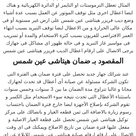
المثال تعطل الترموستات او التايمر او الدائرة الكهربائية و هناك
ايضا اعطال اخرى مثل توقف الموتور عن العمل بسبب عدة أشياء
وضع ديب فريزر هيتاشى عين شمس على ارض غير مستوية أو فى
مكان عالى الحرارة و من الاعطال ايضا توقف التبريد بسبب انتهاء
العمر الافتراضى للفريون بسبب كثرة الاستخدام والمدة أو تسريب
فى مواسير غاز التبريد و فى حالة ظهور اى مشاكل فى جهازك
يرجى الاتصال على ارقام اعطال الديب فريزر هيتاشى عين شمس
المقصود بـ ضمان هيتاشى عين شمس
عند شرائك جهاز جديد تحصل على فترة ضمان هى الفترة التى
تكون الشركة مسئولة عن صيانة أى أعطال قد تحدث لجهازك
مجانا و غالبا تتراوح مدة الضمان ما بين 3 سنوات وخمس سنوات
باستثناء الأعطال التى تحدث نتيجة سوء الاستخدام مثل الكسر و
تقوم الشركة بإصلاح الأجهزة ايضا خارج فترة الضمان باحتساب
رسوم زيارة بالاضافة الى ثمن قطعه الغيار و باتصالك على مركز
توكيل هيتاشى عين شمس تحصل على قطعة الغيار الاصلية و
مفعل عليها فترة ضمان من تاريخ الاصلاح ويمكنك فى اى وقت
الاتصال على ارقام ارقام صيانة هيتاشى عين شمس للابلاغ عن اى