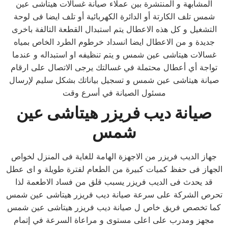
المشابهة و المنتشرة بين عملاء صيانة غسالات هيتاشى عين
شمس تلف الكارتة أو الدائرة الكهربائية أو تلف ايضا فى لوحة
التشغيل و كل هذه الاعطال يتم استبدال القطعة التالفة باخرى
جديدة و من الاعطال ايضا انسداد خرطوم الطرد الخاص بمياه
غسالات هيتاشى عين شمس و يتم تنظيفه او استبداله و عندما
تواجة أي أعطال محتملة في غسالتك يرجى الاتصال على ارقام
صيانة هيتاشى عين شمس و تسجيل بياناتك بشكل سليم لإرسال
مسئول الصيانة في أسرع وقت
صيانة ديب فريزر هيتاشى عين
شمس
جهاز الديب فريزر من الاجهزة الهامة للغاية فى المنزل لخواص
الجهاز فى حفظ كميات كبيرة من الطعام لفترة طويلة و اى عطل
قد يحدث فى الديب فريزر يسبب قلق من فساد الاطعمة لذا
تحرص الشركة على سرعة صيانة ديب فريزر هيتاشى عين شمس
كما تخصص فريق خاص ل صيانة ديب فريزر هيتاشى عين شمس
مجهز ومدرب على اعلى مستوى و مراعاة السرعة في إتمام